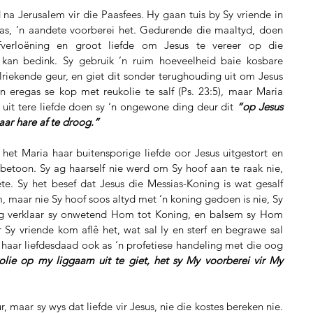
na Jerusalem vir die Paasfees. Hy gaan tuis by Sy vriende in 
as, ’n aandete voorberei het. Gedurende die maaltyd, doen 
fverloëning en groot liefde om Jesus te vereer op die 
kan bedink. Sy gebruik ’n ruim hoeveelheid baie kosbare 
riekende geur, en giet dit sonder terughouding uit om Jesus 
n eregas se kop met reukolie te salf (Ps. 23:5), maar Maria 
uit tere liefde doen sy ‘n ongewone ding deur dit 
“op Jesus 
haar hare af te droog.”
het Maria haar buitensporige liefde oor Jesus uitgestort en 
toon. Sy ag haarself nie werd om Sy hoof aan te raak nie, 
te. Sy het besef dat Jesus die Messias-Koning is wat gesalf 
 maar nie Sy hoof soos altyd met ‘n koning gedoen is nie, Sy 
g verklaar sy onwetend Hom tot Koning, en balsem sy Hom 
r Sy vriende kom aflê het, wat sal ly en sterf en begrawe sal 
r haar liefdesdaad ook as ‘n profetiese handeling met die oog 
olie op my liggaam uit te giet, het sy My voorberei vir My 
 maar sy wys dat liefde vir Jesus, nie die kostes bereken nie. 