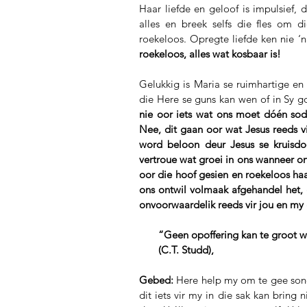
Haar liefde en geloof is impulsief, di
alles en breek selfs die fles om die
roekeloos. Opregte liefde ken nie ‘n
roekeloos, alles wat kosbaar is!
Gelukkig is Maria se ruimhartige en
die Here se guns kan wen of in Sy g
nie oor iets wat ons moet dóén sodat
Nee, dit gaan oor wat Jesus reeds v
word beloon deur Jesus se kruisdo
vertroue wat groei in ons wanneer on
oor die hoof gesien en roekeloos ha
ons ontwil volmaak afgehandel het, g
onvoorwaardelik reeds vir jou en my
       “Geen opoffering kan te gr
       (C.T. Studd),
Gebed:
 Here help my om te gee son
dit iets vir my in die sak kan bring