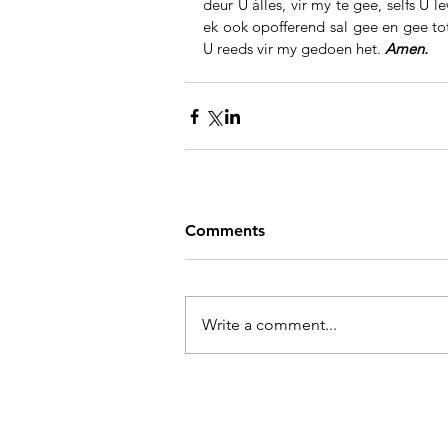
deur U álles, vir my te gee, selfs U
ek ook opofferend sal gee en gee tot
U reeds vir my gedoen het. 
Amen.
Comments
Write a comment...