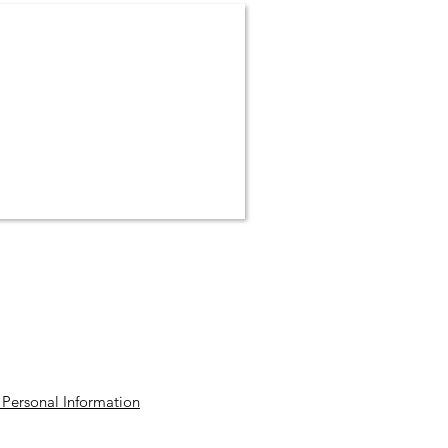
©2016 by NG Fochville-Noord.
 Personal Information