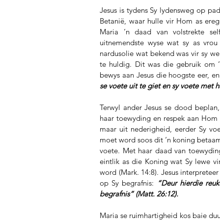
Jesus is tydens Sy lydensweg op pad 
Betanië, waar hulle vir Hom as ereg
Maria ’n daad van volstrekte sel
uitnemendste wyse wat sy as vrou 
nardusolie wat bekend was vir sy wel
te huldig. Dit was die gebruik om ’
bewys aan Jesus die hoogste eer, en 
se voete uit te giet en sy voete met 
Terwyl ander Jesus se dood beplan, 
haar toewyding en respek aan Hom be
maar uit nederigheid, eerder Sy voe
moet word soos dit ‘n koning betaam,
voete. Met haar daad van toewydin
eintlik as die Koning wat Sy lewe vi
word (Mark. 14:8). Jesus interpretee
op Sy begrafnis: 
“Deur hierdie reuk
begrafnis” (Matt. 26:12).
Maria se ruimhartigheid kos baie duur,