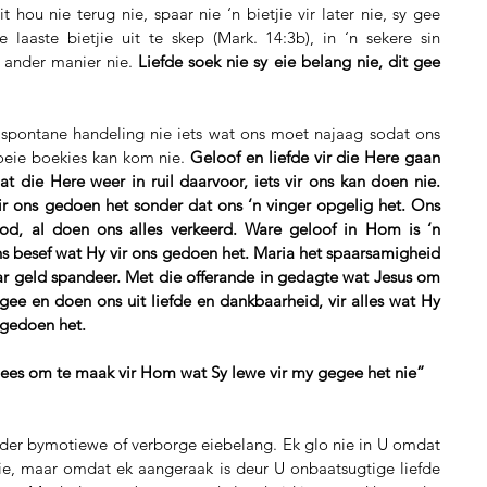
t hou nie terug nie, spaar nie ‘n bietjie vir later nie, sy gee 
 laaste bietjie uit te skep (Mark. 14:3b), in ‘n sekere sin 
 ander manier nie.
 Liefde soek nie sy eie belang nie, dit gee 
 spontane handeling nie iets wat ons moet najaag sodat ons 
oeie boekies kan kom nie. 
Geloof en liefde vir die Here gaan 
 die Here weer in ruil daarvoor, iets vir ons kan doen nie. 
ir ons gedoen het sonder dat ons ‘n vinger opgelig het. Ons 
od, al doen ons alles verkeerd. Ware geloof in Hom is ‘n 
s besef wat Hy vir ons gedoen het. Maria het spaarsamigheid 
ar geld spandeer. Met die offerande in gedagte wat Jesus om 
ee en doen ons uit liefde en dankbaarheid, vir alles wat Hy 
 gedoen het.
oot wees om te maak vir Hom wat Sy lewe vir my gegee het nie”
der bymotiewe of verborge eiebelang. Ek glo nie in U omdat 
 nie, maar omdat ek aangeraak is deur U onbaatsugtige liefde 