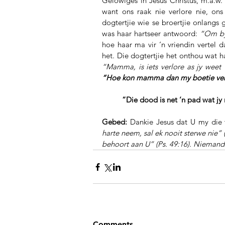
Gelowiges in Jesus Christus, m.a.w.
want ons raak nie verlore nie, on
dogtertjie wie se broertjie onlangs 
was haar hartseer antwoord: 
“Om by
hoe haar ma vir ‘n vriendin vertel da
“Mamma, is iets verlore as jy weet 
“Hoe kon mamma dan my boetie verlo
          “Die dood is net ‘n pad 
Gebed:
 Dankie Jesus dat U my die 
harte neem, sal ek nooit sterwe nie”
behoort aan U” (Ps. 49:16). Niemand 
Comments