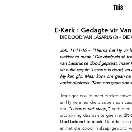
Tuis
E-Kerk : Gedagte vir Va
DIE DOOD VAN LASARUS (3) – DIE
Joh. 11:11-16 – “Hierna het Hy vir 
wakker te maak.’ Die dissipels sê to
van Lasarus se dood gepraat, maar h
vir hulle reguit: ‘Lasarus is dood, en 
My kan glo. Maar kom ons gaan na h
ander dissipels: ‘Kom ons gaan ook
Jesus gee nou ’n meer direkte antwoo
en Hy herinner die dissipels aan La
dat 
“Lasarus net slaap,”
 verbloem 
uitdrukking daaraan te gee nie, 
dit 
God bekend te maak. 
Deurdat Jesus
en het die dood ’n slaap geword, we