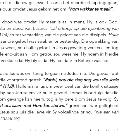
rd tot die ewige lewe. Lasarus het daardie slaap ingegaan, 
dae duur omdat Jesus gekom het om 
“hom wakker te maak”.
s dood was omdat Hy meer is as ’n mens, Hy is ook God. 
kte en dood van Lasarus 
“sal uitloop op die openbaring van 
1:4)
 en tot versterking van die geloof van die dissipels. 
Hulle 
aar die geloof was swak en onbestendig. Die opwekking van 
u wees, sou hulle geloof in Jesus geweldig versterk, en tog 
lle end-uit aan Hom getrou sou wees nie. Hy noem in hierdie 
erklaar dat Hy bly is dat Hy nie daar in Betanië was nie.
 baie lus was om terug te gaan na Judea nie. Die gevaar wat 
 die voorgrond gestel: 
“Rabbi, nou die dag nog wou die Jode 
 (11:8).
 Hulle is nie lus om weer deel van die konflik situasie 
by aan Jerusalem vir hulle gevoel. Tomas is oortuig dat die 
m gevange kan neem, tog is hy bereid om Jesus te volg. Sy 
t ons saam met Hom kan sterwe,”
 grens aan swartgalligheid 
Jesus sou juis die lewe vir Sy volgelinge bring, 
“nie een van 
(10:28-29).