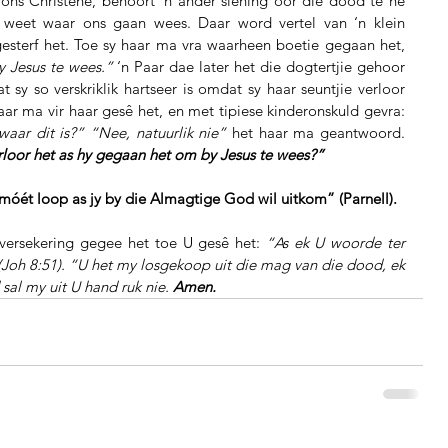
 ons Christene, behoort ‘n ander siening oor die dood te hê 
s weet waar ons gaan wees. Daar word vertel van ‘n klein 
gesterf het. Toe sy haar ma vra waarheen boetie gegaan het, 
 Jesus te wees.”
 ‘n Paar dae later het die dogtertjie gehoor 
t sy so verskriklik hartseer is omdat sy haar seuntjie verloor 
het. Die dogtertjie het onthou wat haar ma vir haar gesê het, en met tipiese kinderonskuld gevra: 
waar dit is?” “Nee, natuurlik nie”
 het haar ma geantwoord. 
or het as hy gegaan het om by Jesus te wees?”
wat jy móét loop as jy by die Almagtige God wil uitkom” (Parnell). 
versekering gegee het toe U gesê het: 
“As ek U woorde ter 
 (Joh 8:51). “U het my losgekoop uit die mag van die dood, ek 
sal my uit U hand ruk nie. 
Amen.