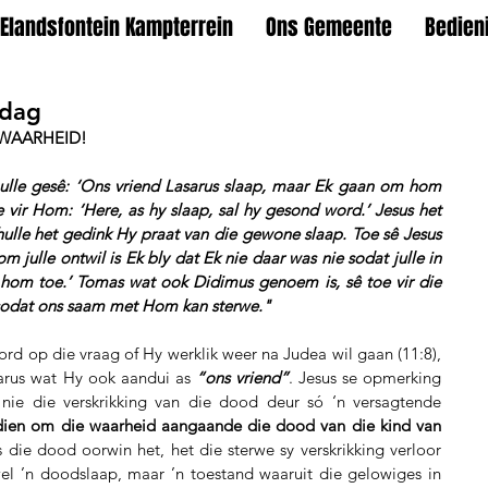
Elandsfontein Kampterrein
Ons Gemeente
Bedien
ndag
 WAARHEID!
hulle gesê: ‘Ons vriend Lasarus slaap, maar Ek gaan om hom 
e vir Hom: ‘Here, as hy slaap, sal hy gesond word.’ Jesus het 
ulle het gedink Hy praat van die gewone slaap. Toe sê Jesus 
om julle ontwil is Ek bly dat Ek nie daar was nie sodat julle in 
om toe.’ Tomas wat ook Didimus genoem is, sê toe vir die 
 sodat ons saam met Hom kan sterwe."
rd op die vraag of Hy werklik weer na Judea wil gaan (11:8), 
sarus wat Hy ook aandui as 
“ons vriend”
. Jesus se opmerking 
nie die verskrikking van die dood deur só ‘n versagtende 
dien om die waarheid aangaande die dood van die kind van 
 die dood oorwin het, het die sterwe sy verskrikking verloor 
l ’n doodslaap, maar ’n toestand waaruit die gelowiges in 