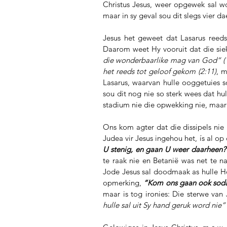
Christus Jesus, weer opgewek sal wo
maar in sy geval sou dit slegs vier 
Jesus het geweet dat Lasarus reed
Daarom weet Hy vooruit dat die sie
die wonderbaarlike mag van God” (1
het reeds tot geloof gekom (2:11)
, m
Lasarus, waarvan hulle ooggetuies so
sou dit nog nie so sterk wees dat hu
stadium nie die opwekking nie, maar v
Ons kom agter dat die dissipels nie
Judea vir Jesus ingehou het, ís al op
U stenig, en gaan U weer daarheen?”
te raak nie en Betanië was net te na
Jode Jesus sal doodmaak as hulle Ho
opmerking, 
“Kom ons gaan ook soda
maar is tog ironies: Die sterwe van 
hulle sal uit Sy hand geruk word nie” 