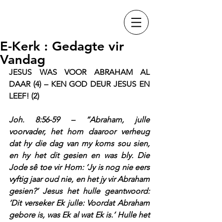
E-Kerk : Gedagte vir
Vandag
JESUS WAS VOOR ABRAHAM AL 
DAAR (4) – KEN GOD DEUR JESUS EN 
LEEF! (2)
Joh. 8:56-59 – “Abraham, julle 
voorvader, het hom daaroor verheug 
dat hy die dag van my koms sou sien, 
en hy het dit gesien en was bly. Die 
Jode sê toe vir Hom: ‘Jy is nog nie eers 
vyftig jaar oud nie, en het jy vir Abraham 
gesien?’ Jesus het hulle geantwoord: 
‘Dit verseker Ek julle: Voordat Abraham 
gebore is, was Ek al wat Ek is.’ Hulle het 