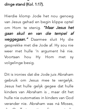
dinge stand (Kol. 1:17).
Hierdie klomp Jode het nou genoeg 
van Jesus gehad en begin klippe optel 
om Hom te stenig. 
“Maar Jesus het 
gaan skuil en van die tempel af 
weggegaan.”
 Daarmee sluit Hy die 
gesprekke met die Jode af. Hy sou nie 
weer met hulle ’n argument hê nie. 
Voortaan hou Hy Hom met sy 
volgelinge besig.
Dit is ironies dat die Jode juis Abraham 
gebruik om Jesus mee te vergelyk. 
Jesus het hulle gelyk gegee dat hulle 
kinders van Abraham is , maar dit het 
hulle nie outomaties in kinders van God 
verander nie. Abraham was ná Moses, 