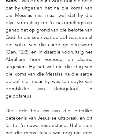
wees”
. Van Abraham word ook nie gesê 
dat hy uitgesien het na die koms van 
die Messias nie, maar wel dat hy die 
blye vooruitsig op ’n nakomelingskap 
gehad het op grond van die belofte van 
God. In die seun wat beloof was, sou al 
die volke van die aarde geseën word 
(Gen. 12:3), en in daardie vooruitsig het 
Abraham hom verheug en daarna 
uitgesien. Hy het wel nie die dag van 
die koms van die Messias na die aarde 
beleef nie, maar hy was ten spyte van 
oomblikke van kleingeloof, ‘n 
geloofsreus.
Die Jode hou vas aan die letterlike 
betekenis van Jesus se uitspraak en dit 
lei tot ’n nuwe misverstand. Hulle sien 
net die mens Jesus wat nog nie eers 