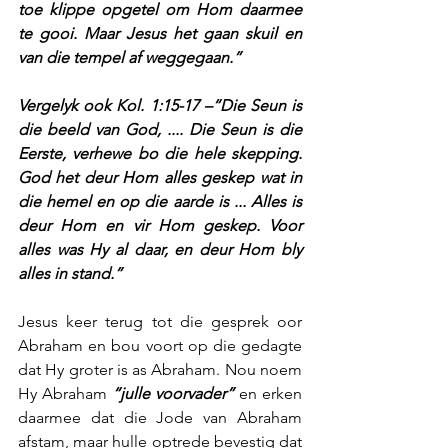
toe klippe opgetel om Hom daarmee 
te gooi. Maar Jesus het gaan skuil en 
van die tempel af weggegaan.”
Vergelyk ook Kol. 1:15-17 –“Die Seun is 
die beeld van God, .... Die Seun is die 
Eerste, verhewe bo die hele skepping. 
God het deur Hom alles geskep wat in 
die hemel en op die aarde is ... Alles is 
deur Hom en vir Hom geskep. Voor 
alles was Hy al daar, en deur Hom bly 
alles in stand.”
Jesus keer terug tot die gesprek oor 
Abraham en bou voort op die gedagte 
dat Hy groter is as Abraham. Nou noem 
Hy Abraham 
“julle voorvader”
 en erken 
daarmee dat die Jode van Abraham 
afstam, maar hulle optrede bevestig dat 