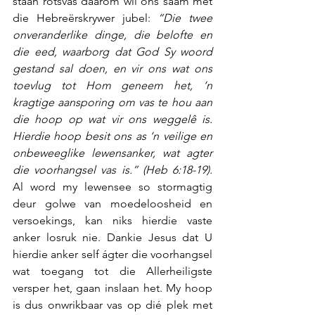
staan rotsvas daarom wil ons saam met 
die Hebreërskrywer jubel: 
“Die twee 
onveranderlike dinge, die belofte en 
die eed, waarborg dat God Sy woord 
gestand sal doen, en vir ons wat ons 
toevlug tot Hom geneem het, ‘n 
kragtige aansporing om vas te hou aan 
die hoop op wat vir ons weggelê is. 
Hierdie hoop besit ons as ‘n veilige en 
onbeweeglike lewensanker, wat agter 
die voorhangsel vas is.” (Heb 6:18-19).
Al word my lewensee so stormagtig 
deur golwe van moedeloosheid en 
versoekings, kan niks hierdie vaste 
anker losruk nie. Dankie Jesus dat U 
hierdie anker self ágter die voorhangsel 
wat toegang tot die Allerheiligste 
versper het, gaan inslaan het. My hoop 
is dus onwrikbaar vas op dié plek met 