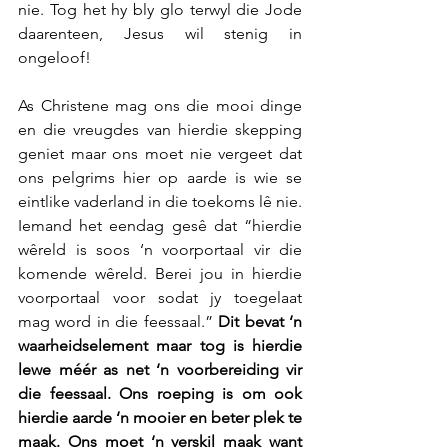
nie. Tog het hy bly glo terwyl die Jode 
daarenteen, Jesus wil stenig in 
ongeloof!
As Christene mag ons die mooi dinge 
en die vreugdes van hierdie skepping 
geniet maar ons moet nie vergeet dat 
ons pelgrims hier op aarde is wie se 
eintlike vaderland in die toekoms lê nie. 
Iemand het eendag gesê dat “hierdie 
wêreld is soos ‘n voorportaal vir die 
komende wêreld. Berei jou in hierdie 
voorportaal voor sodat jy toegelaat 
mag word in die feessaal.” 
Dit bevat ‘n 
waarheidselement maar tog is hierdie 
lewe méér as net ‘n voorbereiding vir 
die feessaal. Ons roeping is om ook 
hierdie aarde ‘n mooier en beter plek te 
maak. Ons moet ‘n verskil maak want 