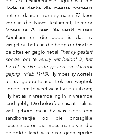
die Ou Testamentiese figuur wat die 
Jode se denke die meeste oorheers 
het en daarom kom sy naam 73 keer 
voor in die Nuwe Testament, teenoor 
Moses se 79 keer. Die verskil tussen 
Abraham en die Jode is dat hy 
vasgehou het aan die hoop op God se 
beloftes en geglo het al 
“het hy gesterf 
sonder om te verkry wat beloof is, het 
hy dit in die verte gesien en daaroor 
gejuig” (Heb 11:13).
 Hy moes sy wortels 
uit sy geboorteland trek en wegtrek 
sonder om te weet waar hy sou uitkom; 
Hy het as ‘n vreemdeling in ‘n vreemde 
land gebly; Die beloofde nasaat, Isak, is 
wel gebore maar hy was slegs een 
sandkorreltjie op die ontsaglike 
seestrande en die inbesitname van die 
beloofde land was daar geen sprake 