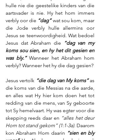
hulle nie die geestelike kinders van die 
aartsvader is nie. Hy het hom immers 
verbly oor die 
“dag”
 wat sou kom, maar 
die Jode verbly hulle allermins oor 
Jesus se teenwoordigheid. Wat bedoel 
Jesus dat Abraham die 
“dag van my 
koms sou sien, en hy het dit gesien en 
was bly.”
 Wanneer het Abraham hom 
verbly? Wanneer het hy die dag gesien?
Jesus vertolk 
“die dag van My koms”
 as 
die koms van die Messias na die aarde, 
en alles wat Hy hier kom doen het tot 
redding van die mens, van Sy geboorte 
tot Sy hemelvaart. Hy was egter voor die 
skepping reeds daar en 
“alles het deur 
Hom tot stand gekom” (1:1-3a).
 Daarom 
kon Abraham Hom daarin 
“sien en bly 