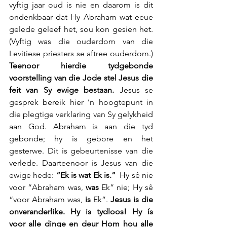
vyftig jaar oud is nie en daarom is dit 
ondenkbaar dat Hy Abraham wat eeue 
gelede geleef het, sou kon gesien het. 
(Vyftig was die ouderdom van die 
Levitiese priesters se aftree ouderdom.) 
Teenoor hierdie tydgebonde 
voorstelling van die Jode stel Jesus die 
feit van Sy ewige bestaan. 
Jesus se 
gesprek bereik hier ’n hoogtepunt in 
die plegtige verklaring van Sy gelykheid 
aan God. Abraham is aan die tyd 
gebonde; hy is gebore en het 
gesterwe. Dit is gebeurtenisse van die 
verlede. Daarteenoor is Jesus van die 
ewige hede: 
“Ek is wat Ek is.”
  Hy sê nie 
voor “Abraham was, 
was
 Ek” nie; Hy sê 
“voor Abraham was, 
is 
Ek”. 
Jesus is die 
onveranderlike. Hy is tydloos! Hy ís 
voor alle dinge en deur Hom hou alle 