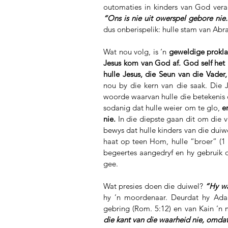
“Ons is nie uit owerspel gebore nie
dus onberispelik: hulle stam van Abr
Wat nou volg, is ‘n 
geweldige prokla
Jesus kom van God af. God self het H
hulle Jesus, die Seun van die Vader,
nou by die kern van die saak. Die Jo
woorde waarvan hulle die betekenis o
sodanig dat hulle weier om te glo, 
e
nie.
 In die diepste gaan dit om die v
bewys dat hulle kinders van die duiw
haat op teen Hom, hulle “broer” (1 
begeertes aangedryf en hy gebruik d
gee.
Wat presies doen die duiwel? 
“Hy wa
hy ’n moordenaar. Deurdat hy Adam
gebring (Rom. 5:12) en van Kain ’n 
die kant van die waarheid nie, omdat