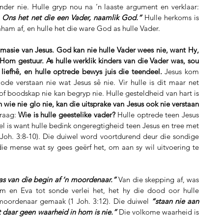
outomaties in kinders van God verander nie. Hulle gryp nou na ‘n laaste argument en verklaar: 
. Ons het net die een Vader, naamlik God.”
 Hulle herkoms is 
aham af, en hulle het die ware God as hulle Vader.
masie van Jesus. God kan nie hulle Vader wees nie, want Hy, 
om gestuur. As hulle werklik kinders van die Vader was, sou 
 liefhê, en hulle optrede bewys juis die teendeel.
 Jesus kom 
de verstaan nie wat Jesus sê nie. Vir hulle is dit maar net 
f boodskap nie kan begryp nie. Hulle gesteldheid van hart is 
n wie nie glo nie, kan die uitsprake van Jesus ook nie verstaan 
raag: 
Wie is hulle geestelike vader? 
Hulle optrede teen Jesus 
el is want hulle bedink ongeregtigheid teen Jesus en tree met 
Joh. 3:8-10). Die duiwel word voortdurend deur die sondige 
ie mense wat sy gees geërf het, om aan sy wil uitvoering te 
s van die begin af ‘n moordenaar.” 
Van die skepping af, was 
 en Eva tot sonde verlei het, het hy die dood oor hulle 
moordenaar gemaak (1 Joh. 3:12). Die duiwel 
“staan nie aan 
 daar geen waarheid in hom is nie.”
 Die volkome waarheid is 