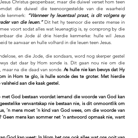
Jesus Christus geopenbaar, maar die duiwel verset hom teen 
omdat die duiwel die teenoorgestelde van die waarheid 
rde kenmerk: 
“Wanneer hy leuentaal praat, is dit volgens sy 
vader van die leuen.”
 Dit het hy teenoor die eerste mense in 
ee voort sodat alles wat leuenagtig is, sy oorsprong by die 
nbaar die Jode ál drie hierdie kenmerke: hulle wil Jesus 
d te aanvaar en hulle volhard in die leuen teen Jesus.
ondelose, en die Jode, die sondaars, word nog skerper gestel 
ewys dat daar by Hom sonde is. Dit gaan nou nie om die 
, maar na die daad van sonde. 
As hulle nie kan bewys dat Hy 
m in Hom te glo, is hulle sonde des te groter. Met hierdie 
e valsheid aan die kaak gestel.
ap met God bestaan voordat iemand die woorde van God kan 
eestelike verwantskap nie bestaan nie, is dit onmoontlik om 
Dus, ’n mens moet ’n kind van God wees, om die woorde van 
us? Geen mens kan sommer net ‘n antwoord opmaak nie, want 