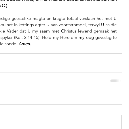
.C.)
dige geestelike magte en kragte totaal verslaan het met U 
ou net in kettings agter U aan voortstrompel, terwyl U as die 
kie Vader dat U my saam met Christus lewend gemaak het 
 spyker (Kol. 2:14-15). Help my Here om my oog gevestig te 
ie sonde. 
Amen.