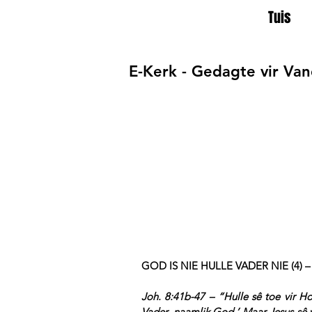
Tuis
E-Kerk - Gedagte vir Va
GOD IS NIE HULLE VADER NIE (4) 
Joh. 8:41b-47 – “Hulle sê toe vir Ho
Vader, naamlik God.’ Maar Jesus sê vi