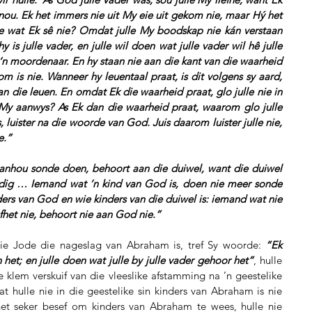
nou. Ek het immers nie uit My eie uit gekom nie, maar Hý het 
e wat Ek sê nie? Omdat julle My boodskap nie kán verstaan 
y is julle vader, en julle wil doen wat julle vader wil hê julle 
n moordenaar. En hy staan nie aan die kant van die waarheid 
 is nie. Wanneer hy leuentaal praat, is dit volgens sy aard, 
an die leuen. En omdat Ek die waarheid praat, glo julle nie in 
My aanwys? As Ek dan die waarheid praat, waarom glo julle 
 luister na die woorde van God. Juis daarom luister julle nie, 
e.”
anhou sonde doen, behoort aan die duiwel, want die duiwel 
dig … Iemand wat ’n kind van God is, doen nie meer sonde 
ders van God en wie kinders van die duiwel is: iemand wat nie 
efhet nie, behoort nie aan God nie.”
ie Jode die nageslag van Abraham is, tref Sy woorde: 
“Ek 
het; en julle doen wat julle by julle vader gehoor het”
, hulle 
e klem verskuif van die vleeslike afstamming na ’n geestelike 
 hulle nie in die geestelike sin kinders van Abraham is nie 
het seker besef om kinders van Abraham te wees, hulle nie 