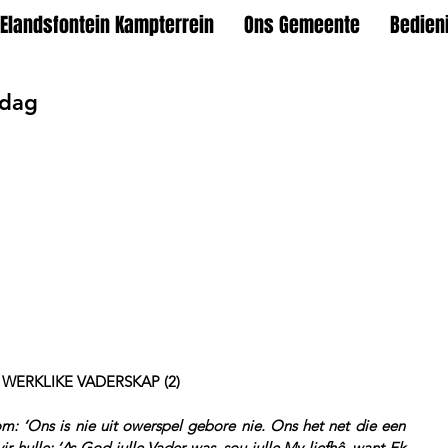
Elandsfontein Kampterrein
Ons Gemeente
Bedien
ndag
– WERKLIKE VADERSKAP (2)
m: ‘Ons is nie uit owerspel gebore nie. Ons het net die een 
r hulle: ‘As God julle Vader was, sou julle My liefhê, want Ek 