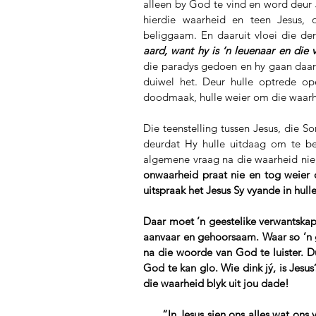
alleen by God te vind en word deur 
hierdie waarheid en teen Jesus, 
beliggaam. En daaruit vloei die de
aard, want hy is ‘n leuenaar en die 
die paradys gedoen en hy gaan daarm
duiwel het. Deur hulle optrede ope
doodmaak, hulle weier om die waarhei
Die teenstelling tussen Jesus, die S
deurdat Hy hulle uitdaag om te b
algemene vraag na die waarheid nie
onwaarheid praat nie en tog weier o
uitspraak het Jesus Sy vyande in hull
Daar moet ’n geestelike verwantsk
aanvaar en gehoorsaam. Waar so ’n g
na die woorde van God te luister. 
God te kan glo. Wie dink jý, is Jes
die waarheid blyk uit jou dade!
      “In Jesus sien ons alles wat ons van God kan weet; In Hom het ons ook alles wat ons ooit van        