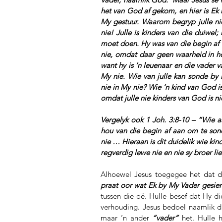
het van God af gekom, en hier is Ek 
My gestuur. Waarom begryp julle ni
nie! Julle is kinders van die duiwel; h
moet doen. Hy was van die begin af ‘
nie, omdat daar geen waarheid in hom
want hy is ‘n leuenaar en die vader v
My nie. Wie van julle kan sonde by 
nie in My nie? Wie ‘n kind van God is,
omdat julle nie kinders van God is ni
Vergelyk ook 1 Joh. 3:8-10 – “Wie a
hou van die begin af aan om te son
nie … Hieraan is dit duidelik wie kin
regverdig lewe nie en nie sy broer li
Alhoewel Jesus toegegee het dat d
praat oor wat Ek by My Vader gesien 
tussen die oë. Hulle besef dat Hy di
verhouding. Jesus bedoel naamlik dat
maar ’n ander 
“vader”
 het. Hulle 