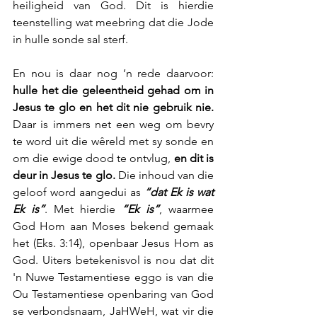
heiligheid van God. Dit is hierdie 
teenstelling wat meebring dat die Jode 
in hulle sonde sal sterf.
En nou is daar nog ’n rede daarvoor: 
hulle het die geleentheid gehad om in 
Jesus te glo en het dit nie gebruik nie.
Daar is immers net een weg om bevry 
te word uit die wêreld met sy sonde en 
om die ewige dood te ontvlug, 
en dit is 
deur in Jesus te glo. 
Die inhoud van die 
geloof word aangedui as 
“dat Ek is wat 
Ek is”
. Met hierdie 
“Ek is”
, waarmee 
God Hom aan Moses bekend gemaak 
het (Eks. 3:14), openbaar Jesus Hom as 
God. Uiters betekenisvol is nou dat dit 
'n Nuwe Testamentiese eggo is van die 
Ou Testamentiese openbaring van God 
se verbondsnaam, JaHWeH, wat vir die 