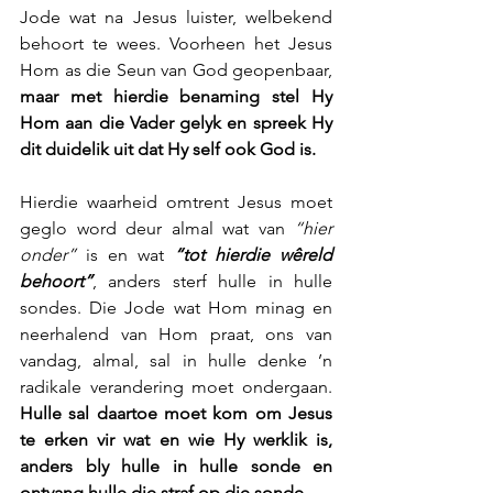
Jode wat na Jesus luister, welbekend 
behoort te wees. Voorheen het Jesus 
Hom as die Seun van God geopenbaar, 
maar met hierdie benaming stel Hy 
Hom aan die Vader gelyk en spreek Hy 
dit duidelik uit dat Hy self ook God is.
Hierdie waarheid omtrent Jesus moet 
geglo word deur almal wat van 
“hier 
onder” 
is en wat 
“tot hierdie wêreld 
behoort”
, anders sterf hulle in hulle 
sondes. Die Jode wat Hom minag en 
neerhalend van Hom praat, ons van 
vandag, almal, sal in hulle denke ’n 
radikale verandering moet ondergaan. 
Hulle sal daartoe moet kom om Jesus 
te erken vir wat en wie Hy werklik is, 
anders bly hulle in hulle sonde en 
ontvang hulle die straf op die sonde.