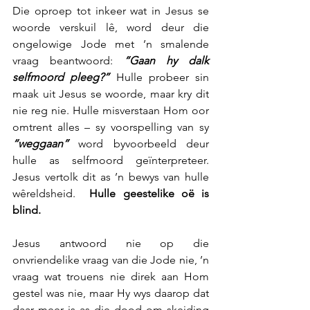
Die oproep tot inkeer wat in Jesus se 
woorde verskuil lê, word deur die 
ongelowige Jode met ’n smalende 
vraag beantwoord: 
“Gaan hy dalk 
selfmoord pleeg?”
 Hulle probeer sin 
maak uit Jesus se woorde, maar kry dit 
nie reg nie. Hulle misverstaan Hom oor 
omtrent alles – sy voorspelling van sy 
“weggaan”
 word byvoorbeeld deur 
hulle as selfmoord geïnterpreteer.  
Jesus vertolk dit as ’n bewys van hulle 
wêreldsheid.  
Hulle geestelike oë is 
blind. 
Jesus antwoord nie op die 
onvriendelike vraag van die Jode nie, ’n 
vraag wat trouens nie direk aan Hom 
gestel was nie, maar Hy wys daarop dat 
daar meer is as die dood om skeiding 