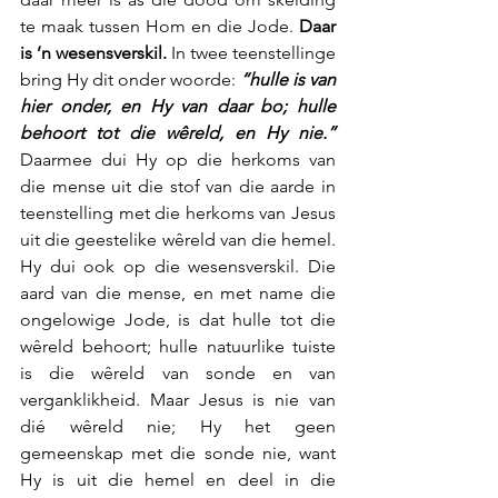
te maak tussen Hom en die Jode. 
Daar 
is ’n wesensverskil.
 In twee teenstellinge 
bring Hy dit onder woorde: 
“hulle is van 
hier onder, en Hy van daar bo; hulle 
behoort tot die wêreld, en Hy nie.”
Daarmee dui Hy op die herkoms van 
die mense uit die stof van die aarde in 
teenstelling met die herkoms van Jesus 
uit die geestelike wêreld van die hemel. 
Hy dui ook op die wesensverskil. Die 
aard van die mense, en met name die 
ongelowige Jode, is dat hulle tot die 
wêreld behoort; hulle natuurlike tuiste 
is die wêreld van sonde en van 
verganklikheid. Maar Jesus is nie van 
dié wêreld nie; Hy het geen 
gemeenskap met die sonde nie, want 
Hy is uit die hemel en deel in die 