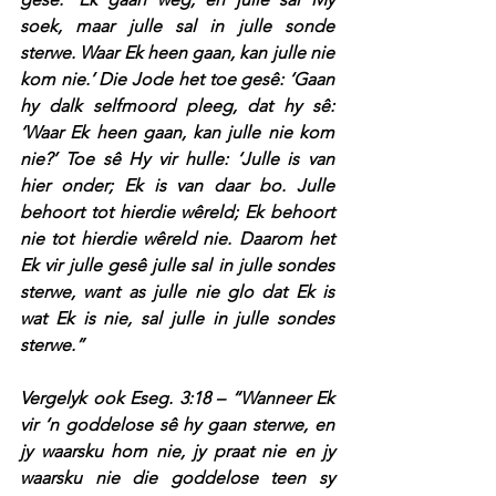
soek, maar julle sal in julle sonde 
sterwe. Waar Ek heen gaan, kan julle nie 
kom nie.’ Die Jode het toe gesê: ‘Gaan 
hy dalk selfmoord pleeg, dat hy sê: 
‘Waar Ek heen gaan, kan julle nie kom 
nie?’ Toe sê Hy vir hulle: ‘Julle is van 
hier onder; Ek is van daar bo. Julle 
behoort tot hierdie wêreld; Ek behoort 
nie tot hierdie wêreld nie. Daarom het 
Ek vir julle gesê julle sal in julle sondes 
sterwe, want as julle nie glo dat Ek is 
wat Ek is nie, sal julle in julle sondes 
sterwe.”
Vergelyk ook Eseg. 3:18 – “Wanneer Ek 
vir ‘n goddelose sê hy gaan sterwe, en 
jy waarsku hom nie, jy praat nie en jy 
waarsku nie die goddelose teen sy 