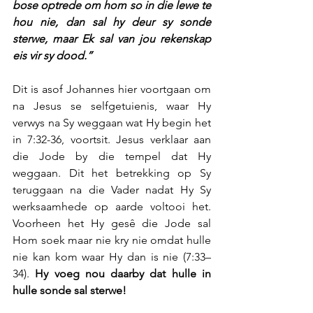
bose optrede om hom so in die lewe te 
hou nie, dan sal hy deur sy sonde 
sterwe, maar Ek sal van jou rekenskap 
eis vir sy dood.”
Dit is asof Johannes hier voortgaan om 
na Jesus se selfgetuienis, waar Hy 
verwys na Sy weggaan wat Hy begin het 
in 7:32-36, voortsit. Jesus verklaar aan 
die Jode by die tempel dat Hy 
weggaan. Dit het betrekking op Sy 
teruggaan na die Vader nadat Hy Sy 
werksaamhede op aarde voltooi het. 
Voorheen het Hy gesê die Jode sal 
Hom soek maar nie kry nie omdat hulle 
nie kan kom waar Hy dan is nie (7:33–
34). 
Hy voeg nou daarby dat hulle in 
hulle sonde sal sterwe!