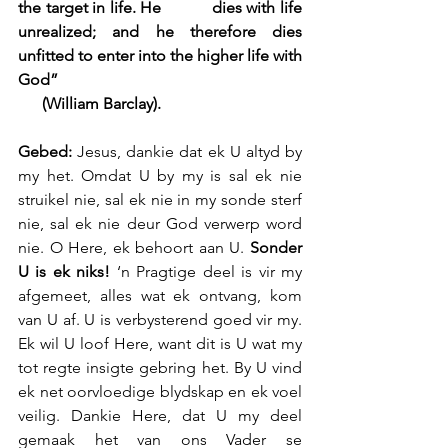
the target in life. He           dies with life 
unrealized; and he therefore dies 
unfitted to enter into the higher life with 
God”
      (William Barclay).
Gebed: 
Jesus, dankie dat ek U altyd by 
my het. Omdat U by my is sal ek nie 
struikel nie, sal ek nie in my sonde sterf 
nie, sal ek nie deur God verwerp word 
nie. O Here, ek behoort aan U. 
Sonder 
U is ek niks!
 ‘n Pragtige deel is vir my 
afgemeet, alles wat ek ontvang, kom 
van U af. U is verbysterend goed vir my. 
Ek wil U loof Here, want dit is U wat my 
tot regte insigte gebring het. By U vind 
ek net oorvloedige blydskap en ek voel 
veilig. Dankie Here, dat U my deel 
gemaak het van ons Vader se 