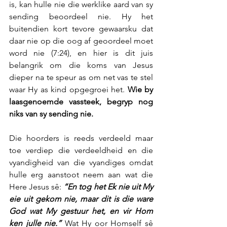
is, kan hulle nie die werklike aard van sy 
sending beoordeel nie. Hy het 
buitendien kort tevore gewaarsku dat 
daar nie op die oog af geoordeel moet 
word nie (7:24), en hier is dit juis 
belangrik om die koms van Jesus 
dieper na te speur as om net vas te stel 
waar Hy as kind opgegroei het. 
Wie by 
laasgenoemde vassteek, begryp nog 
niks van sy sending nie.
Die hoorders is reeds verdeeld maar 
toe verdiep die verdeeldheid en die 
vyandigheid van die vyandiges omdat 
hulle erg aanstoot neem aan wat die 
Here Jesus sê: 
“En tog het Ek nie uit My 
eie uit gekom nie, maar dit is die ware 
God wat My gestuur het, en vir Hom 
ken julle nie.” 
Wat Hy oor Homself sê 