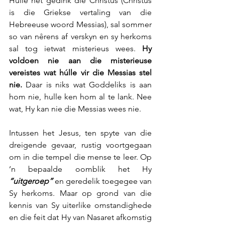
Hulle het gedink die Christus (Christus 
is die Griekse vertaling van die 
Hebreeuse woord Messias), sal sommer 
so van nêrens af verskyn en sy herkoms 
sal tog ietwat misterieus wees. 
Hy 
voldoen nie aan die misterieuse 
vereistes wat húlle vir die Messias stel 
nie.
 Daar is niks wat Goddeliks is aan 
hom nie, hulle ken hom al te lank. Nee 
wat, Hy kan nie die Messias wees nie.
Intussen het Jesus, ten spyte van die 
dreigende gevaar, rustig voortgegaan 
om in die tempel die mense te leer. Op 
’n bepaalde oomblik het Hy 
“uitgeroep”
 en geredelik toegegee van 
Sy herkoms. Maar op grond van die 
kennis van Sy uiterlike omstandighede 
en die feit dat Hy van Nasaret afkomstig 