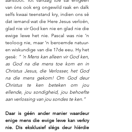
aanstoot. Tot vandag toe sal enigeen 
van óns ook erg ongewild raak en dalk 
selfs kwaai teenstand kry, indien ons sê 
dat iemand wat die Here Jesus verloën, 
glad nie vir God ken nie en glad nie die 
ewige lewe het nie. Pascal was nie ‘n 
teoloog nie, maar ‘n beroemde natuur- 
en wiskundige van die 17de eeu. Hy het 
gesê: 
“ ‘n Mens kan alleen vir God ken, 
as God na die mens toe kom en in 
Christus Jesus, die Verlosser, het God 
na die mens gekom! Om God deur 
Christus te ken beteken om jou 
ellende, jou sondigheid, jou behoefte 
aan verlossing van jou sondes te ken.”
Daar is géén ander manier waardeur 
enige mens die ewige lewe kan verkry 
nie. Dis eksklusief slégs deur híérdie 