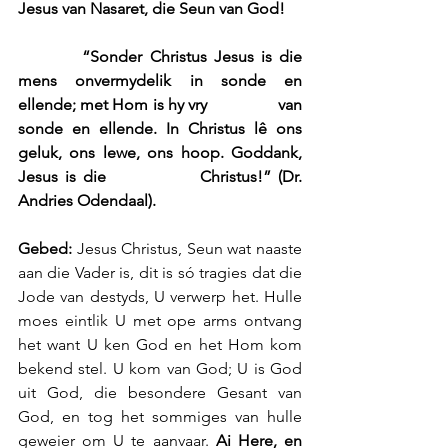
Jesus van Nasaret, die Seun van God!
         “Sonder Christus Jesus is die 
mens onvermydelik in sonde en 
ellende; met Hom is hy vry                 van 
sonde en ellende. In Christus lê ons 
geluk, ons lewe, ons hoop. Goddank, 
Jesus is die             Christus!” (Dr. 
Andries Odendaal).
Gebed: 
Jesus Christus, Seun wat naaste 
aan die Vader is, dit is só tragies dat die 
Jode van destyds, U verwerp het. Hulle 
moes eintlik U met ope arms ontvang 
het want U ken God en het Hom kom 
bekend stel. U kom van God; U is God 
uit God, die besondere Gesant van 
God, en tog het sommiges van hulle 
geweier om U te aanvaar. 
Ai Here, en 