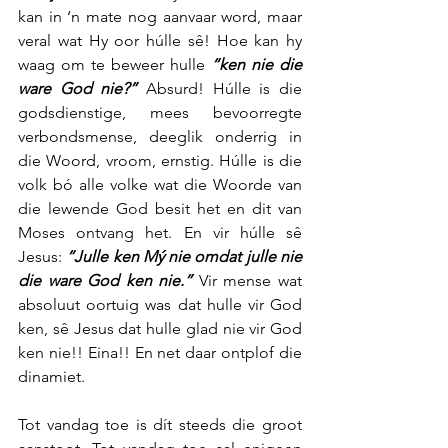
kan in ‘n mate nog aanvaar word, maar 
veral wat Hy oor húlle sê! Hoe kan hy 
waag om te beweer hulle 
“ken nie die 
ware God nie?”
 Absurd! Húlle is die 
godsdienstige, mees bevoorregte 
verbondsmense, deeglik onderrig in 
die Woord, vroom, ernstig. Húlle is die 
volk bó alle volke wat die Woorde van 
die lewende God besit het en dit van 
Moses ontvang het. En vir húlle sê 
Jesus: 
“Julle ken Mý nie omdat julle nie 
die ware God ken nie.”
 Vir mense wat 
absoluut oortuig was dat hulle vir God 
ken, sê Jesus dat hulle glad nie vir God 
ken nie!! Eina!! En net daar ontplof die 
dinamiet.
Tot vandag toe is dít steeds die groot 