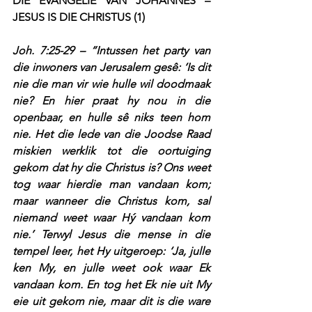
DIE EVANGELIE VAN JOHANNES – 
JESUS IS DIE CHRISTUS (1)
Joh. 7:25-29 – “Intussen het party van 
die inwoners van Jerusalem gesê: ‘Is dit 
nie die man vir wie hulle wil doodmaak 
nie? En hier praat hy nou in die 
openbaar, en hulle sê niks teen hom 
nie. Het die lede van die Joodse Raad 
miskien werklik tot die oortuiging 
gekom dat hy die Christus is? Ons weet 
tog waar hierdie man vandaan kom; 
maar wanneer die Christus kom, sal 
niemand weet waar Hý vandaan kom 
nie.’ Terwyl Jesus die mense in die 
tempel leer, het Hy uitgeroep: ‘Ja, julle 
ken My, en julle weet ook waar Ek 
vandaan kom. En tog het Ek nie uit My 
eie uit gekom nie, maar dit is die ware 