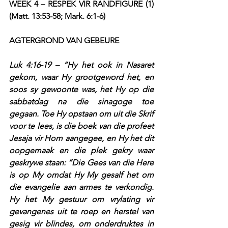
WEEK 4 – RESPEK VIR RANDFIGURE (1) 
(Matt. 13:53-58; Mark. 6:1-6)
AGTERGROND VAN GEBEURE
Luk 4:16-19 – “Hy het ook in Nasaret 
gekom, waar Hy grootgeword het, en 
soos sy gewoonte was, het Hy op die 
sabbatdag na die sinagoge toe 
gegaan. Toe Hy opstaan om uit die Skrif 
voor te lees, is die boek van die profeet 
Jesaja vir Hom aangegee, en Hy het dit 
oopgemaak en die plek gekry waar 
geskrywe staan: “Die Gees van die Here 
is op My omdat Hy My gesalf het om 
die evangelie aan armes te verkondig. 
Hy het My gestuur om vrylating vir 
gevangenes uit te roep en herstel van 
gesig vir blindes, om onderdruktes in 