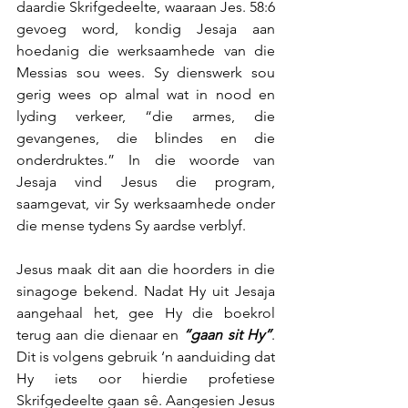
daardie Skrifgedeelte, waaraan Jes. 58:6 
gevoeg word, kondig Jesaja aan 
hoedanig die werksaamhede van die 
Messias sou wees. Sy dienswerk sou 
gerig wees op almal wat in nood en 
lyding verkeer, “die armes, die 
gevangenes, die blindes en die 
onderdruktes.” In die woorde van 
Jesaja vind Jesus die program, 
saamgevat, vir Sy werksaamhede onder 
die mense tydens Sy aardse verblyf.
Jesus maak dit aan die hoorders in die 
sinagoge bekend. Nadat Hy uit Jesaja 
aangehaal het, gee Hy die boekrol 
terug aan die dienaar en 
“gaan sit Hy”
. 
Dit is volgens gebruik ‘n aanduiding dat 
Hy iets oor hierdie profetiese 
Skrifgedeelte gaan sê. Aangesien Jesus 