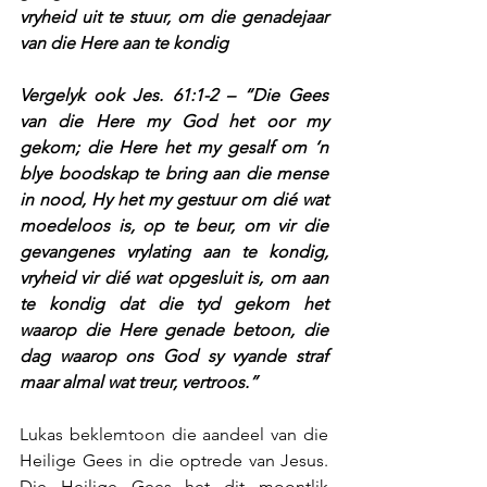
vryheid uit te stuur, om die genadejaar 
van die Here aan te kondig
Vergelyk ook Jes. 61:1-2 – “Die Gees 
van die Here my God het oor my 
gekom; die Here het my gesalf om ‘n 
blye boodskap te bring aan die mense 
in nood, Hy het my gestuur om dié wat 
moedeloos is, op te beur, om vir die 
gevangenes vrylating aan te kondig, 
vryheid vir dié wat opgesluit is, om aan 
te kondig dat die tyd gekom het 
waarop die Here genade betoon, die 
dag waarop ons God sy vyande straf 
maar almal wat treur, vertroos.”
Lukas beklemtoon die aandeel van die 
Heilige Gees in die optrede van Jesus. 
Die Heilige Gees het dit moontlik 