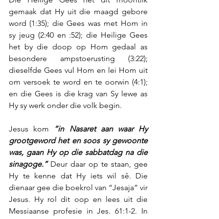
gemaak dat Hy uit die maagd gebore 
word (1:35); die Gees was met Hom in 
sy jeug (2:40 en :52); die Heilige Gees 
het by die doop op Hom gedaal as 
besondere ampstoerusting (3:22); 
dieselfde Gees vul Hom en lei Hom uit 
om versoek te word en te oorwin (4:1); 
en die Gees is die krag van Sy lewe as 
Hy sy werk onder die volk begin.
Jesus kom 
“in Nasaret aan waar Hy 
grootgeword het en soos sy gewoonte 
was, gaan Hy op die sabbatdag na die 
sinagoge.”
 Deur daar op te staan, gee 
Hy te kenne dat Hy iets wil sê. Die 
dienaar gee die boekrol van “Jesaja” vir 
Jesus. Hy rol dit oop en lees uit die 
Messiaanse profesie in Jes. 61:1-2. In 