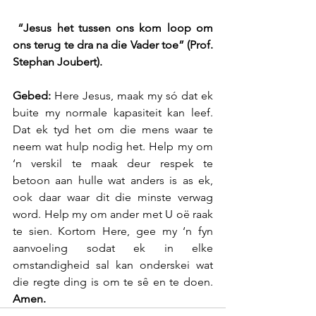
“Jesus het tussen ons kom loop om 
ons terug te dra na die Vader toe” (Prof. 
Stephan Joubert).
Gebed: 
Here Jesus, maak my só dat ek 
buite my normale kapasiteit kan leef. 
Dat ek tyd het om die mens waar te 
neem wat hulp nodig het. Help my om 
‘n verskil te maak deur respek te 
betoon aan hulle wat anders is as ek, 
ook daar waar dit die minste verwag 
word. Help my om ander met U oë raak 
te sien. Kortom Here, gee my ‘n fyn 
aanvoeling sodat ek in elke 
omstandigheid sal kan onderskei wat 
die regte ding is om te sê en te doen. 
Amen.