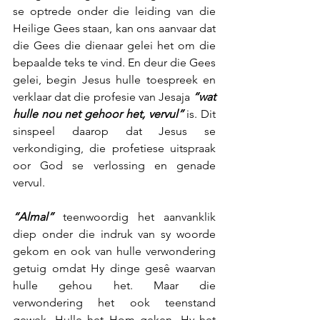
se optrede onder die leiding van die 
Heilige Gees staan, kan ons aanvaar dat 
die Gees die dienaar gelei het om die 
bepaalde teks te vind. En deur die Gees 
gelei, begin Jesus hulle toespreek en 
verklaar dat die profesie van Jesaja 
“wat 
hulle nou net gehoor het, vervul” 
is. Dit 
sinspeel daarop dat Jesus se 
verkondiging, die profetiese uitspraak 
oor God se verlossing en genade 
vervul.
“Almal”
 teenwoordig het aanvanklik 
diep onder die indruk van sy woorde 
gekom en ook van hulle verwondering 
getuig omdat Hy dinge gesê waarvan 
hulle gehou het. Maar die 
verwondering het ook teenstand 
gewek. Hulle het Hom geken. Hy het 