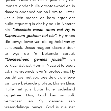
immers onder hulle grootgeword en is 
daarom ongeneë om na Hom te luister. 
Jesus kén mense en kom agter dat 
hulle afgunstig is dat Hy nou in Nasaret 
nie 
“dieselfde werke doen wat Hy in 
Kapernaum gedoen het nie”
. Hy moes 
die bewys lewer van die egtheid van sy 
aanspraak. Jesus reageer daarop deur 
te wys op ‘n bekende spreuk 
”Geneesheer, genees jouself”
 en 
verklaar dat wat Hom in Nasaret te beurt 
val, niks vreemds is vir ’n profeet nie. Hy 
pas dit toe met voorbeelde uit die lewe 
van twee bekende profete, Elia en Elisa. 
Hulle het juis buite hulle vaderland 
opgetree. Dus, God kan sy volk 
verbygaan en Sy genade aan 
vreemdelinge bewys. God is nie net 