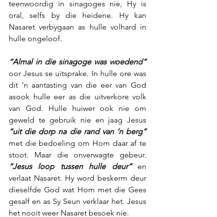
teenwoordig in sinagoges nie, Hy is 
oral, selfs by die heidene. Hy kan 
Nasaret verbygaan as hulle volhard in 
hulle ongeloof.
“Almal in die sinagoge was woedend”
oor Jesus se uitsprake. In hulle ore was 
dit ’n aantasting van die eer van God 
asook hulle eer as die uitverkore volk 
van God. Hulle huiwer ook nie om 
geweld te gebruik nie en jaag Jesus 
“uit die dorp na die rand van ‘n berg”
met die bedoeling om Hom daar af te 
stoot. Maar die onverwagte gebeur. 
“Jesus loop tussen hulle deur”
 en 
verlaat Nasaret. Hy word beskerm deur 
dieselfde God wat Hom met die Gees 
gesalf en as Sy Seun verklaar het. Jesus 
het nooit weer Nasaret besoek nie.