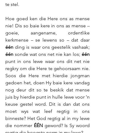
te stel.
Hoe goed ken die Here ons as mense 
nie! Dis so baie kere in ons as mense – 
goeie, aangename, ordentlike 
kerkmense – se lewens so – dat daar 
één
 ding is waar ons geestelik vashaak; 
één
 sonde wat ons net nie kan los; 
één
punt in ons lewe waar ons dit net nie 
regkry om die Here te gehoorsaam nie. 
Soos die Here met hierdie jongman 
gedoen het, doen Hy baie kere vandag 
nog deur dit so te beskik dat mense 
juis by hierdie punt in hulle lewe voor ’n 
keuse gestel word. Dit is dan dat ons 
moet wys wat leef regtig in ons 
binneste? Het God regtig al in my lewe 
die nommer
 ÉÉN
 geword? Is Sy woord 
regtig die hoogste norm in my lewe?