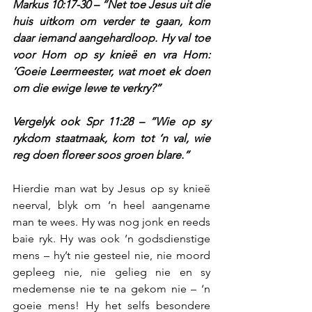
Markus 10:17-30 – “Net toe Jesus uit die 
huis uitkom om verder te gaan, kom 
daar iemand aangehardloop. Hy val toe 
voor Hom op sy knieë en vra Hom: 
‘Goeie Leermeester, wat moet ek doen 
om die ewige lewe te verkry?”
Vergelyk ook Spr 11:28 – “Wie op sy 
rykdom staatmaak, kom tot ‘n val, wie 
reg doen floreer soos groen blare.”
Hierdie man wat by Jesus op sy knieë 
neerval, blyk om ‘n heel aangename 
man te wees. Hy was nog jonk en reeds 
baie ryk. Hy was ook ‘n godsdienstige 
mens – hy’t nie gesteel nie, nie moord 
gepleeg nie, nie gelieg nie en sy 
medemense nie te na gekom nie – ‘n 
goeie mens! Hy het selfs besondere 