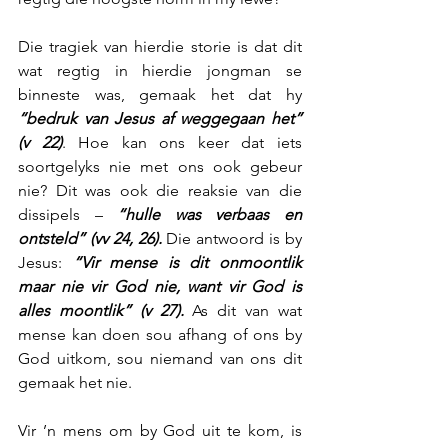
Die tragiek van hierdie storie is dat dit 
wat regtig in hierdie jongman se 
binneste was, gemaak het dat hy 
“bedruk van Jesus af weggegaan het” 
(v 22)
. Hoe kan ons keer dat iets 
soortgelyks nie met ons ook gebeur 
nie? Dit was ook die reaksie van die 
dissipels – 
“hulle was verbaas en 
ontsteld” (vv 24, 26).
 Die antwoord is by 
Jesus: 
“Vir mense is dit onmoontlik 
maar nie vir God nie, want vir God is 
alles moontlik” (v 27).
 As dit van wat 
mense kan doen sou afhang of ons by 
God uitkom, sou niemand van ons dit 
gemaak het nie.
Vir ’n mens om by God uit te kom, is 