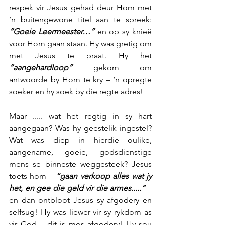
respek vir Jesus gehad deur Hom met 
’n buitengewone titel aan te spreek: 
“Goeie Leermeester…”
 en op sy knieë 
voor Hom gaan staan. Hy was gretig om 
met Jesus te praat. Hy het 
“aangehardloop”
 gekom om 
antwoorde by Hom te kry – ‘n opregte 
soeker en hy soek by die regte adres!
Maar ..... wat het regtig in sy hart 
aangegaan? Was hy geestelik ingestel? 
Wat was diep in hierdie oulike, 
aangename, goeie, godsdienstige 
mens se binneste weggesteek? Jesus 
toets hom – 
“gaan verkoop alles wat jy 
het, en gee die geld vir die armes.....” 
– 
en dan ontbloot Jesus sy afgodery en 
selfsug! Hy was liewer vir sy rykdom as 
vir God – dit is mos afgodery! Hy sou 