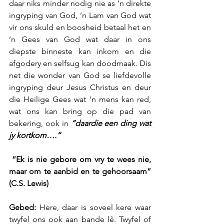
daar niks minder nodig nie as ’n direkte 
ingryping van God, ’n Lam van God wat 
vir ons skuld en boosheid betaal het en 
’n Gees van God wat daar in ons 
diepste binneste kan inkom en die 
afgodery en selfsug kan doodmaak. Dis 
net die wonder van God se liefdevolle 
ingryping deur Jesus Christus en deur 
die Heilige Gees wat ’n mens kan red, 
wat ons kan bring op die pad van 
bekering, ook in 
“daardie een ding wat 
jy kortkom….“
“Ek is nie gebore om vry te wees nie, 
maar om te aanbid en te gehoorsaam” 
(C.S. Lewis)
Gebed:
 Here, daar is soveel kere waar 
twyfel ons ook aan bande lê. Twyfel of 