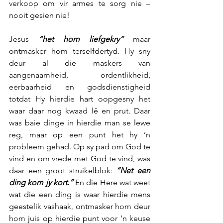
verkoop om vir armes te sorg nie – 
nooit gesien nie!
Jesus 
“het hom liefgekry”
 maar 
ontmasker hom terselfdertyd. Hy sny 
deur al die maskers van 
aangenaamheid, ordentlikheid, 
eerbaarheid en godsdienstigheid 
totdat Hy hierdie hart oopgesny het 
waar daar nog kwaad lê en prut. Daar 
was baie dinge in hierdie man se lewe 
reg, maar op een punt het hy ’n 
probleem gehad. Op sy pad om God te 
vind en om vrede met God te vind, was 
daar een groot struikelblok: 
“Net een 
ding kom jy kort.”
 En die Here wat weet 
wat die een ding is waar hierdie mens 
geestelik vashaak, ontmasker hom deur 
hom juis op hierdie punt voor ’n keuse 