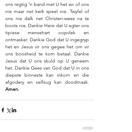
ons regtig ‘n band met U het en of ons 
nie maar net kerk speel nie. Twyfel of 
ons nie dalk net Christen-wees na te 
boots nie. Dankie Here dat U egter ons 
tipiese mensehart oopvlek en 
ontmasker. Dankie God dat U ingegryp 
het en Jesus vir ons gegee het om vir 
ons boosheid te kom betaal. Dankie 
Jesus dat U ons skuld op U geneem 
het. Dankie Gees van God dat U in ons 
diepste binneste kan inkom en die 
afgodery en selfsug kan doodmaak. 
Amen.