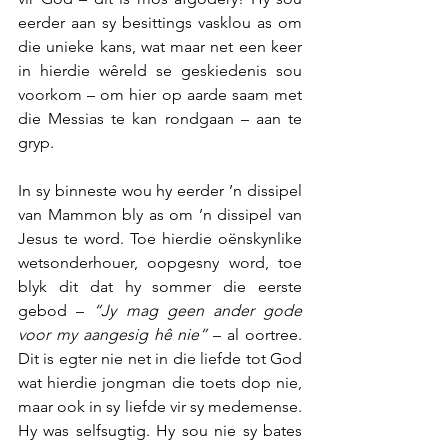
eerder aan sy besittings vasklou as om 
die unieke kans, wat maar net een keer 
in hierdie wêreld se geskiedenis sou 
voorkom – om hier op aarde saam met 
die Messias te kan rondgaan – aan te 
gryp.
In sy binneste wou hy eerder ’n dissipel 
van Mammon bly as om ’n dissipel van 
Jesus te word. Toe hierdie oënskynlike 
wetsonderhouer, oopgesny word, toe 
blyk dit dat hy sommer die eerste 
gebod – 
“Jy mag geen ander gode 
voor my aangesig hê nie”
 – al oortree. 
Dit is egter nie net in die liefde tot God 
wat hierdie jongman die toets dop nie, 
maar ook in sy liefde vir sy medemense. 
Hy was selfsugtig. Hy sou nie sy bates 