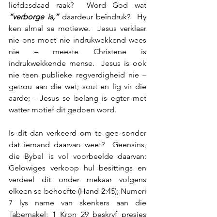
liefdesdaad raak?  Word God wat 
“verborge is,”
 daardeur beïndruk?  Hy 
ken almal se motiewe.  Jesus verklaar 
nie ons moet nie indrukwekkend wees 
nie – meeste Christene is 
indrukwekkende mense.  Jesus is ook 
nie teen publieke regverdigheid nie – 
getrou aan die wet; sout en lig vir die 
aarde; - Jesus se belang is egter met 
watter motief dit gedoen word.
Is dit dan verkeerd om te gee sonder 
dat iemand daarvan weet?  Geensins, 
die Bybel is vol voorbeelde daarvan: 
Gelowiges verkoop hul besittings en 
verdeel dit onder mekaar volgens 
elkeen se behoefte (Hand 2:45); Numeri 
7 lys name van skenkers aan die 
Tabernakel; 1 Kron 29 beskryf presies 