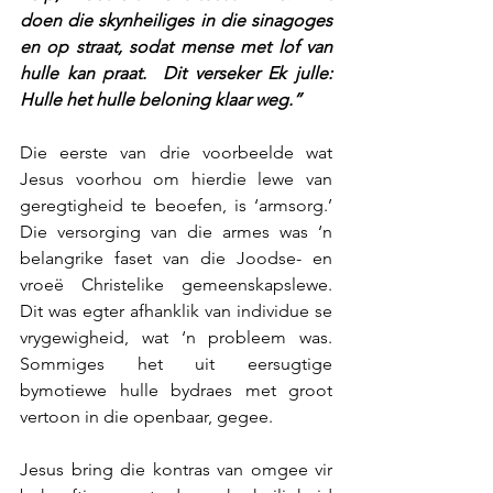
doen die skynheiliges in die sinagoges 
en op straat, sodat mense met lof van 
hulle kan praat.  Dit verseker Ek julle: 
Hulle het hulle beloning klaar weg.”
Die eerste van drie voorbeelde wat 
Jesus voorhou om hierdie lewe van 
geregtigheid te beoefen, is ‘armsorg.’ 
Die versorging van die armes was ‘n 
belangrike faset van die Joodse- en 
vroeë Christelike gemeenskapslewe.  
Dit was egter afhanklik van individue se 
vrygewigheid, wat ‘n probleem was.  
Sommiges het uit eersugtige 
bymotiewe hulle bydraes met groot 
vertoon in die openbaar, gegee.
Jesus bring die kontras van omgee vir 