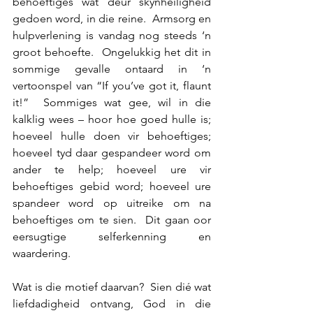
behoeftiges wat deur skynheiligheid 
gedoen word, in die reine.  Armsorg en 
hulpverlening is vandag nog steeds ‘n 
groot behoefte.  Ongelukkig het dit in 
sommige gevalle ontaard in ‘n 
vertoonspel van “If you’ve got it, flaunt 
it!”  Sommiges wat gee, wil in die 
kalklig wees – hoor hoe goed hulle is; 
hoeveel hulle doen vir behoeftiges; 
hoeveel tyd daar gespandeer word om 
ander te help; hoeveel ure vir 
behoeftiges gebid word; hoeveel ure 
spandeer word op uitreike om na 
behoeftiges om te sien.  Dit gaan oor 
eersugtige selferkenning en 
waardering.
Wat is die motief daarvan?  Sien dié wat 
liefdadigheid ontvang, God in die 