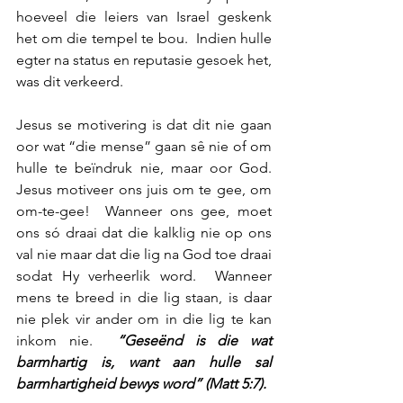
hoeveel die leiers van Israel geskenk 
het om die tempel te bou.  Indien hulle 
egter na status en reputasie gesoek het, 
was dit verkeerd.
Jesus se motivering is dat dit nie gaan 
oor wat “die mense” gaan sê nie of om 
hulle te beïndruk nie, maar oor God.  
Jesus motiveer ons juis om te gee, om 
om-te-gee!  Wanneer ons gee, moet 
ons só draai dat die kalklig nie op ons 
val nie maar dat die lig na God toe draai 
sodat Hy verheerlik word.  Wanneer 
mens te breed in die lig staan, is daar 
nie plek vir ander om in die lig te kan 
inkom nie.  
“Geseënd is die wat 
barmhartig is, want aan hulle sal 
barmhartigheid bewys word” (Matt 5:7).