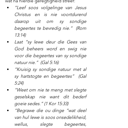
wat na hierdie geregtigheid streef:  
“Leef soos volgelinge van Jesus 
Christus en is nie voortdurend 
daarop uit om sy sondige 
begeertes te bevredig nie.”  (Rom 
13:14)
Laat “sy lewe deur die Gees van 
God beheers word en swig nie 
voor die begeertes van sy sondige 
natuur nie.”  (Gal 5:16)
“Kruisig sy sondige natuur met al 
sy hartstogte en begeertes”  (Gal 
5:24)
“Weet om nie te meng met slegte 
geselskap nie want dit bederf 
goeie sedes.” (1 Kor 15:33)
“Begrawe die ou dinge “wat deel 
van hul lewe is soos onsedelikheid, 
wellus, slegte begeertes, 