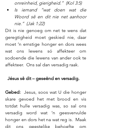
onreinheid, gierigheid.”  (Kol 3:5)
Is iemand “wat doen wat die 
Woord sê en dit nie net aanhoor 
nie.”  (Jak 1:22)
Dit is nie genoeg om net te wens dat 
geregtigheid moet geskied nie, daar 
moet ‘n ernstige honger en dors wees 
wat ons lewens só affekteer om 
sodoende die lewens van ander ook te 
affekteer.  Ons sal dan versadig raak.  
 Jésus sê dit – geseënd en versadig.
Gebed:
  Jesus, soos wat U die honger 
skare gevoed het met brood en vis 
totdat hulle versadig was, so sal ons 
versadig word wat ‘n geesvervulde 
honger en dors het na wat reg is.  Maak 
dit ons geestelike behoefte om 