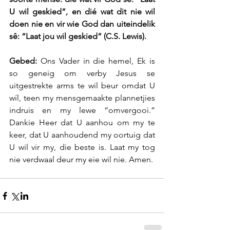
U wil geskied”, en dié wat dit nie wil 
doen nie en vir wie God dan uiteindelik 
sê: “Laat jou wil geskied” (C.S. Lewis). 
Gebed:
 Ons Vader in die hemel, Ek is 
so geneig om verby Jesus se 
uitgestrekte arms te wil beur omdat U 
wíl, teen my mensgemaakte plannetjies 
indruis en my lewe “omvergooi.” 
Dankie Heer dat U aanhou om my te 
keer, dat U aanhoudend my oortuig dat 
U wil vir my, die beste is. Laat my tog 
nie verdwaal deur my eie wil nie. Amen.