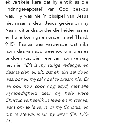
ek verskeie kere dat hy eintlik as die 
‘indringer-apostel’ van God beskou 
was. Hy was nie ‘n dissipel van Jesus 
nie, maar is deur Jesus gekies om sy 
Naam uit te dra onder die heidennasies 
en hulle konings en onder Israel (Hand. 
9:15). Paulus was vasberade dat niks 
hom daarvan sou weerhou om presies 
te doen wat die Here van hom verwag 
het nie: 
“Dit is my vurige verlange, en 
daarna sien ek uit, dat ek niks sal doen 
waaroor ek my sal hoef te skaam nie. Ek 
wil ook nou, soos nog altyd, met alle 
vrymoedigheid deur my hele wese 
Christus verheerlik in lewe en in sterwe
, 
want om te lewe, is vir my Christus, en 
om te sterwe, is vir my wins” (Fil. 1:20-
21).