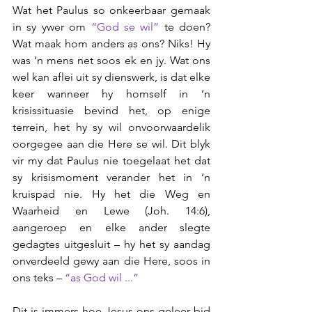
Wat het Paulus so onkeerbaar gemaak 
in sy ywer om 
“God se wil” 
te doen? 
Wat maak hom anders as ons? Niks! Hy 
was ‘n mens net soos ek en jy. Wat ons 
wel kan aflei uit sy dienswerk, is dat elke 
keer wanneer hy homself in ‘n 
krisissituasie bevind het, op enige 
terrein, het hy sy wil onvoorwaardelik 
oorgegee aan die Here se wil. Dit blyk 
vir my dat Paulus nie toegelaat het dat 
sy krisismoment verander het in ‘n 
kruispad nie. Hy het die Weg en 
Waarheid en Lewe (Joh. 14:6), 
aangeroep en elke ander slegte 
gedagtes uitgesluit – hy het sy aandag 
onverdeeld gewy aan die Here, soos in 
ons teks – 
“as God wil ...” 
Dit is immers hoe Jesus ons geleer bid 