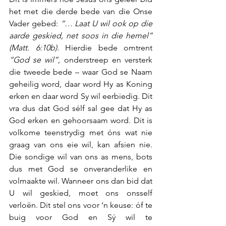
het met die derde bede van die Onse 
Vader gebed: 
“… Laat U wil ook op die 
aarde geskied, net soos in die hemel” 
(Matt. 6:10b).
 Hierdie bede omtrent 
“God se wil”,
 onderstreep en versterk 
die tweede bede – waar God se Naam 
geheilig word, daar word Hy as Koning 
erken en daar word Sy wil eerbiedig. Dit 
vra dus dat God sélf sal gee dat Hy as 
God erken en gehoorsaam word. Dit is 
volkome teenstrydig met óns wat nie 
graag van ons eie wil, kan afsien nie. 
Die sondige wil van ons as mens, bots 
dus met God se onveranderlike en 
volmaakte wil. Wanneer ons dan bid dat 
U wil geskied, moet ons onsself 
verloën. Dit stel ons voor ‘n keuse: óf te 
buig voor God en Sý wil te 