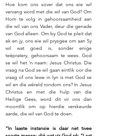
Hoe kom ons sover dat ons eie wil 
vervang word met die wil van God? Om 
Hom te volg in gehoorsaamheid aan 
die wil van ons Vader, deur die genade 
van God alleen. Om by God te pleit dat 
ek en jy, ons eie wil prysgee om aan Sy 
wil wat goed is, sonder enige 
teëpratery, gehoorsaam te wees. God 
se wil het ‘n naam: Jesus Christus. Die 
vraag na God se wil gaan eintlik oor die 
vraag of ons lewe in lyn is met God se 
wil en die wêreld rondom ons? In Jesus 
Christus en met die hulp van die 
Heilige Gees, word dit vir ons dan 
moontlik om op hierdie verskeurde 
aarde, die wil van God te doen.  
“In laaste instansie is daar net twee 
soorte mense: dié wat vir God sê: “Laat 