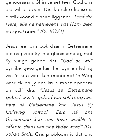
gehoorsaam, óf in verset teen God ons 
eie wil te doen. Die korrekte keuse is 
eintlik voor die hand liggend: 
“Loof die 
Here, alle hemelwesens wat Hom dien 
en sy wil doen” (Ps. 103:21).
Jesus leer ons ook daar in Getsemane 
die nag voor Sy inhegtenisneming, met 
Sy vurige gebed dat 
“God se wil” 
pynlike gevolge kan hê, pyn en lyding 
wat ‘n kruisweg kan meebring! ‘n Weg 
waar ek en jy ons kruis moet opneem 
en sélf dra. 
“Jesus se Getsemane 
gebed was ‘n gebed van self-oorgawe. 
Eers ná Getsemane kon Jesus Sy 
kruisweg voltooi. Eers ná ons 
Getsemane kan ons lewe werklik ‘n 
offer in diens van ons Vader word” (Ds. 
Johan Smit). 
Ons probleem is dat ons 