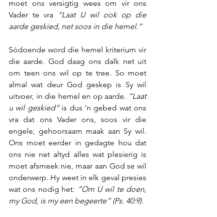
moet ons versigtig wees om vir ons 
Vader te vra 
“Laat U wil ook op die 
aarde geskied, net soos in die hemel.”
Sódoende word die hemel kriterium vir 
die aarde.
God daag ons dalk net uit 
om teen ons wil op te tree. So moet 
almal wat deur God geskep is Sy wil 
uitvoer, in die hemel en op aarde. 
“Laat 
u wil geskied”
 is dus ‘n gebed wat ons 
vra dat ons Vader ons, soos vir die 
engele, gehoorsaam maak aan Sy wil. 
Ons moet eerder in gedagte hou dat 
ons nie net altyd alles wat plesierig is 
moet afsmeek nie, maar aan God se wil 
onderwerp. Hy weet in elk geval presies 
wat ons nodig het: 
“Om U wil te doen, 
my God, is my een begeerte” (Ps. 40:9). 