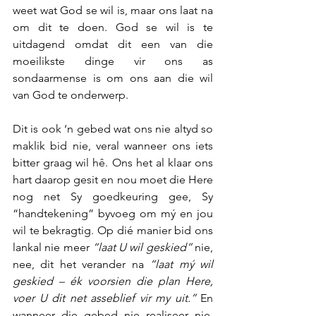
weet wat God se wil is, maar ons laat na 
om dit te doen. God se wil is te 
uitdagend omdat dit een van die 
moeilikste dinge vir ons as 
sondaarmense is om ons aan die wil 
van God te onderwerp.
Dit is ook ‘n gebed wat ons nie altyd so 
maklik bid nie, veral wanneer ons iets 
bitter graag wil hê. Ons het al klaar ons 
hart daarop gesit en nou moet die Here 
nog net Sy goedkeuring gee, Sy 
“handtekening” byvoeg om mý en jou 
wil te bekragtig. Op dié manier bid ons 
lankal nie meer 
“laat U wil geskied”
 nie, 
nee, dit het verander na 
“laat mý wil 
geskied – ék voorsien die plan Here, 
voer U dit net asseblief vir my uit.” 
En 
wanneer die gebed nie realiseer nie, 