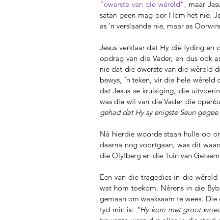
“owerste van die wêreld”, 
maar Jes
satan geen mag oor Hom het nie. Jes
as ‘n verslaande nie, maar as Oorwin
Jesus verklaar dat Hy die lyding e
opdrag van die Vader, en dus ook as 
nie dat die owerste van die wêreld d
bewys, ’n teken, vir die hele wêreld 
dat Jesus se kruisiging, die uitvoeri
was die wil van die Vader die openbar
gehad dat Hy sy enigste Seun gegee he
Ná hierdie woorde staan hulle op om 
daarna nog voortgaan, was dit waars
die Olyfberg en die Tuin van Getsema
Een van die tragedies in die wêreld
wat hom toekom. Nêrens in die Byb
gemaan om waaksaam te wees. Die duiw
tyd min is: 
“Hy kom met groot woede