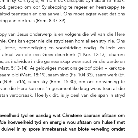
om in sy kort tydjie, vir hom ook dissipels bymekaar te maak. 
od, geroep om oor Sy skepping te regeer en heerskappy te 
t áltyd teenstaan en ons aanval. Ons moet egter weet dat ons 
ning aan die kruis (Rom. 8:37-39).
py van Jesus onderwerp is en volgens die wil van die Here 
nie. Ons kan egter nie die stryd teen hom alleen stry nie. Ons 
, liefde, bemoediging en voorbidding nodig. As lede van 
ns almal van die een Gees deurdrenk (1 Kor. 12:13), daarom 
, as individue in die gemeenskap weer sout vir die aarde en 
Matt. 5:13-14). As gelowiges moet ons geloof dóén – kerk toe 
saam bid (Matt. 18:19), saam sing (Ps. 104:33), saam werk (Ef. 
u (Neh. 5:16), saam stry (Rom. 15:30), om ons oorwinning te 
van die Here kan ons ‘n gesamentlike krag wees teen al die 
tan veroorsaak. Hoe lyk dit, is jy deel van die span in stryd 
eveelheid tyd en aandag wat Christene daaraan afstaan om 
lfde hoeveelheid tyd en energie wou afstaan om hulself met 
duiwel in sy spore inmekaarsak van blote verveling omdat 