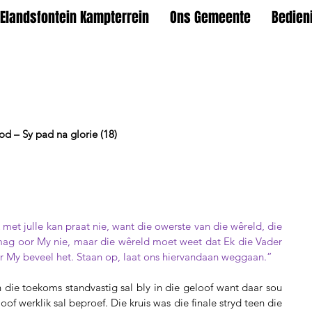
Elandsfontein Kampterrein
Ons Gemeente
Bedien
ood – Sy pad na glorie (18)
 met julle kan praat nie, want die owerste van die wêreld, die 
mag oor My nie, maar die wêreld moet weet dat Ek die Vader 
r My beveel het. Staan op, laat ons hiervandaan weggaan.”
in die toekoms standvastig sal bly in die geloof want daar sou 
binnekort dinge gebeur wat hulle geloof werklik sal beproef. Die kruis was die finale stryd teen die 