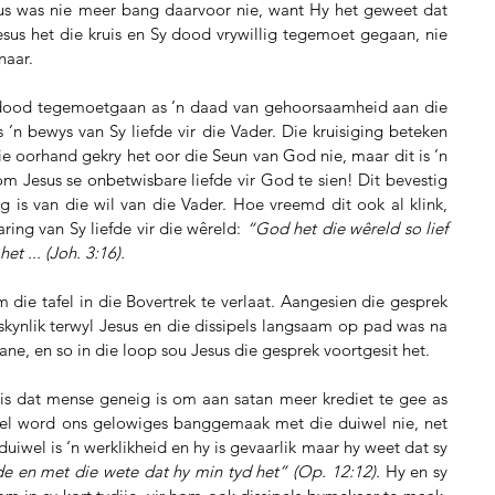
us was nie meer bang daarvoor nie, want Hy het geweet dat 
us het die kruis en Sy dood vrywillig tegemoet gegaan, nie 
naar.
n dood tegemoetgaan as ’n daad van gehoorsaamheid aan die 
’n bewys van Sy liefde vir die Vader. Die kruisiging beteken 
ie oorhand gekry het oor die Seun van God nie, maar dit is ’n 
om Jesus se onbetwisbare liefde vir God te sien! Dit bevestig 
ng is van die wil van die Vader. Hoe vreemd dit ook al klink, 
ing van Sy liefde vir die wêreld: 
“God het die wêreld so lief 
t ... (Joh. 3:16).
die tafel in die Bovertrek te verlaat. Aangesien die gesprek 
kynlik terwyl Jesus en die dissipels langsaam op pad was na 
ne, en so in die loop sou Jesus die gesprek voortgesit het.
 is dat mense geneig is om aan satan meer krediet te gee as 
el word ons gelowiges banggemaak met die duiwel nie, net 
el is ‘n werklikheid en hy is gevaarlik maar hy weet dat sy 
 en met die wete dat hy min tyd het” (Op. 12:12).
 Hy en sy 