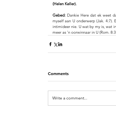
(Helen Keller).
Gebed:
 Dankie Here dat ek weet da
myself aan U onderwerp (Jak. 4:7). 
intimideer nie. U wat by my is, wat 
meer as ‘n oorwinnaar in U (Rom. 8:
Comments
Write a comment...