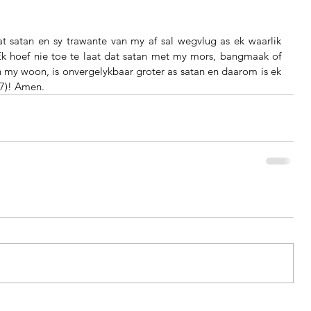
t satan en sy trawante van my af sal wegvlug as ek waarlik 
Ek hoef nie toe te laat dat satan met my mors, bangmaak of 
in my woon, is onvergelykbaar groter as satan en daarom is ek 
37)! Amen.