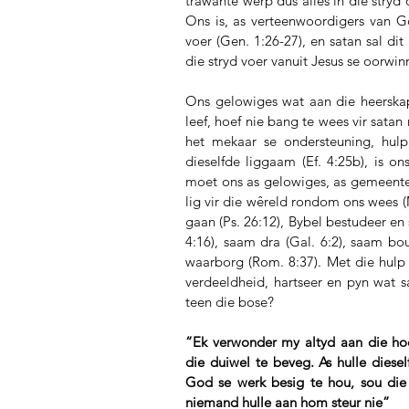
trawante werp dus alles in die stryd 
Ons is, as verteenwoordigers van G
voer (Gen. 1:26-27), en satan sal di
die stryd voer vanuit Jesus se oorwin
Ons gelowiges wat aan die heerskap
leef, hoef nie bang te wees vir satan 
het mekaar se ondersteuning, hulp
dieselfde liggaam (Ef. 4:25b), is o
moet ons as gelowiges, as gemeentes
lig vir die wêreld rondom ons wees (
gaan (Ps. 26:12), Bybel bestudeer en 
4:16), saam dra (Gal. 6:2), saam bo
waarborg (Rom. 8:37). Met die hulp 
verdeeldheid, hartseer en pyn wat sa
teen die bose?
“Ek verwonder my altyd aan die ho
die duiwel te beveg. As hulle diese
God se werk besig te hou, sou die 
niemand hulle aan hom steur nie” 