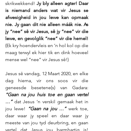
skrikwekkend! 
Jy bly alleen agter! Daar 
is niemand anders wat vir Jesus se 
afwesigheid in jou lewe kan opmaak 
nie. Jy gaan dit nie alleen máák nie. As 
jy “nee” sê vir Jesus, sê jy “nee” vir die 
lewe, en gevolglik “nee” vir die hemel!
(Ek kry hoendervleis en ‘n hol kol op die 
maag terwyl ek hier tik en dink hoeveel 
mense wel “nee” vir Jesus sê!)
Jesus sê vandag, 12 Maart 2020, en elke 
dag hierna, vir ons soos vir die 
geneesde besetene(s) van Gadara: 
“Gaan na jou huis toe en gaan vertel 
…”
 dat Jesus ‘n verskil gemaak het in 
jou lewe! 
“Gaan na jou …”
 werk toe, 
daar waar jy speel en daar waar jy 
meeste van jou tyd deurbring, en gaan 
vertel dat Jesus jou barmhartig is! 