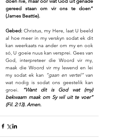
doen nie, maar oor wat God uit genade 
gereed staan om vir ons te doen” 
(James Beattie).
Gebed:
 Christus, my Here, laat U beeld 
al hoe meer in my verskyn sodat ek dit 
kan weerkaats na ander om my en ook 
só, U goeie nuus kan versprei. Gees van 
God, interpreteer die Woord vir my, 
maak die Woord vir my lewend en lei 
my sodat ek kan 
“gaan en vertel”
 van 
wat nodig is sodat ons geestelik kan 
groei.
 “Want dit is God wat (my) 
bekwaam maak om Sy wil uit te voer” 
(Fil. 2:13). Amen.