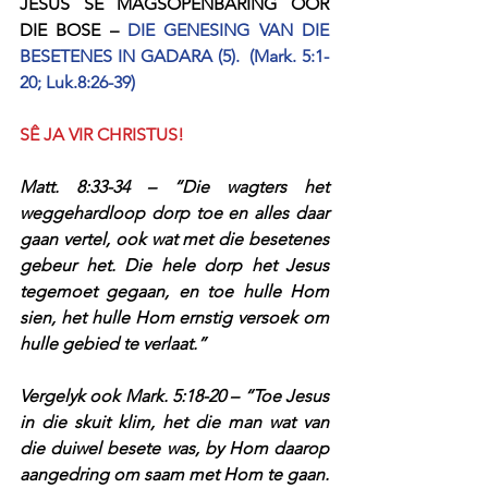
JESUS SE MAGSOPENBARING OOR 
DIE BOSE – 
DIE GENESING VAN DIE 
BESETENES IN GADARA (5).  (Mark. 5:1-
20; Luk.8:26-39)
SÊ JA VIR CHRISTUS!
Matt. 8:33-34 – “Die wagters het 
weggehardloop dorp toe en alles daar 
gaan vertel, ook wat met die besetenes 
gebeur het. Die hele dorp het Jesus 
tegemoet gegaan, en toe hulle Hom 
sien, het hulle Hom ernstig versoek om 
hulle gebied te verlaat.”
Vergelyk ook Mark. 5:18-20 – “Toe Jesus 
in die skuit klim, het die man wat van 
die duiwel besete was, by Hom daarop 
aangedring om saam met Hom te gaan. 