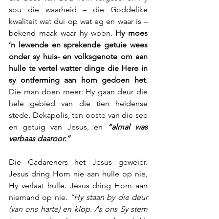
sou die waarheid – die Goddelike 
kwaliteit wat dui op wat eg en waar is – 
bekend maak waar hy woon. 
Hy moes 
’n lewende en sprekende getuie wees 
onder sy huis- en volksgenote om aan 
hulle te vertel watter dinge die Here in 
sy ontferming aan hom gedoen het.
Die man doen meer: Hy gaan deur die 
hele gebied van die tien heidense 
stede, Dekapolis, ten ooste van die see 
en getuig van Jesus, en 
“almal was 
verbaas daaroor.”
Die Gadareners het Jesus geweier. 
Jesus dring Hom nie aan hulle op nie, 
Hy verlaat hulle. Jesus dring Hom aan 
niemand op nie. 
“Hy staan by die deur 
(van ons harte) en klop. As ons Sy stem 