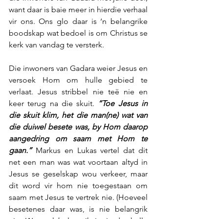
want daar is baie meer in hierdie verhaal 
vir ons. Ons glo daar is ‘n belangrike 
boodskap wat bedoel is om Christus se 
kerk van vandag te versterk.
Die inwoners van Gadara weier Jesus en 
versoek Hom om hulle gebied te 
verlaat. Jesus stribbel nie teë nie en 
keer terug na die skuit. 
“Toe Jesus in 
die skuit klim, het die man(ne) wat van 
die duiwel besete was, by Hom daarop 
aangedring om saam met Hom te 
gaan.”
 Markus en Lukas vertel dat dit 
net een man was wat voortaan altyd in 
Jesus se geselskap wou verkeer, maar 
dit word vir hom nie toegestaan om 
saam met Jesus te vertrek nie. (Hoeveel 
besetenes daar was, is nie belangrik 