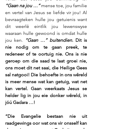
“Gaan na jou …”
 mense toe, jou familie 
en vertel van Jesus se liefde vir jou! Al 
bevraagteken hulle jou getuienis want 
dit weerlê eintlik jou lewenswyse 
waaraan hulle gewoond is omdat hulle 
jou ken. 
“Gaan …” buitendien.
 Dit is 
nie nodig om te gaan preek, te 
redeneer of te oortuig nie. Ons is nie 
geroep om die saad te laat groei nie, 
ons moet dit net saai, die Heilige Gees 
sal natgooi! Die behoefte in ons wêreld 
is meer mense wat kan getuig, wat net 
kan vertel. Gaan weerkaats Jesus se 
helder lig in jou eie donker wêreld, in 
jóú Gadara …!
“Die Evangelie bestaan nie uit 
raadgewings oor wat ons vir onsself kan 