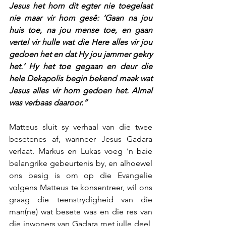
Jesus het hom dit egter nie toegelaat 
nie maar vir hom gesê: ‘Gaan na jou 
huis toe, na jou mense toe, en gaan 
vertel vir hulle wat die Here alles vir jou 
gedoen het en dat Hy jou jammer gekry 
het.’ Hy het toe gegaan en deur die 
hele Dekapolis begin bekend maak wat 
Jesus alles vir hom gedoen het. Almal 
was verbaas daaroor.”
Matteus sluit sy verhaal van die twee 
besetenes af, wanneer Jesus Gadara 
verlaat. Markus en Lukas voeg ‘n baie 
belangrike gebeurtenis by, en alhoewel 
ons besig is om op die Evangelie 
volgens Matteus te konsentreer, wil ons 
graag die teenstrydigheid van die 
man(ne) wat besete was en die res van 
die inwoners van Gadara met julle deel, 