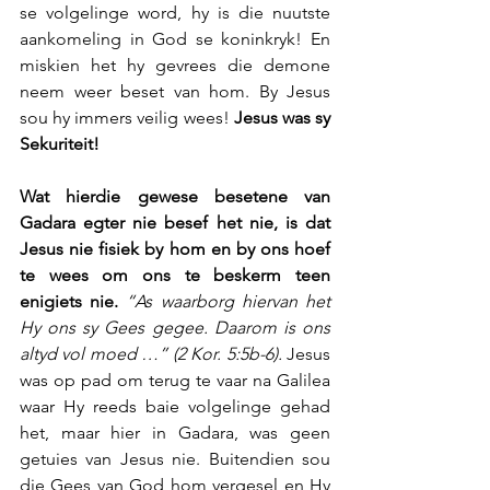
se volgelinge word, hy is die nuutste 
aankomeling in God se koninkryk! En 
miskien het hy gevrees die demone 
neem weer beset van hom. By Jesus 
sou hy immers veilig wees! 
Jesus was sy 
Sekuriteit!  
Wat hierdie gewese besetene van 
Gadara egter nie besef het nie, is dat 
Jesus nie fisiek by hom en by ons hoef 
te wees om ons te beskerm teen 
enigiets nie.
“As waarborg hiervan het 
Hy ons sy Gees gegee. Daarom is ons 
altyd vol moed …” (2 Kor. 5:5b-6).
 Jesus 
was op pad om terug te vaar na Galilea 
waar Hy reeds baie volgelinge gehad 
het, maar hier in Gadara, was geen 
getuies van Jesus nie. Buitendien sou 
die Gees van God hom vergesel en Hy 