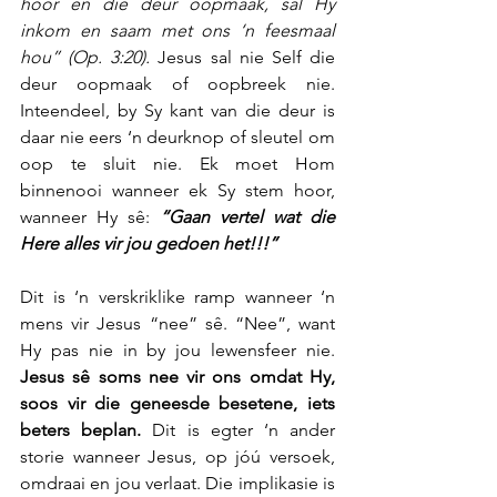
hoor en die deur oopmaak, sal Hy 
inkom en saam met ons ‘n feesmaal 
hou” (Op. 3:20).
 Jesus sal nie Self die 
deur oopmaak of oopbreek nie. 
Inteendeel, by Sy kant van die deur is 
daar nie eers ‘n deurknop of sleutel om 
oop te sluit nie. Ek moet Hom 
binnenooi wanneer ek Sy stem hoor, 
wanneer Hy sê: 
“Gaan vertel wat die 
Here alles vir jou gedoen het!!!”
Dit is ‘n verskriklike ramp wanneer ‘n 
mens vir Jesus “nee” sê. “Nee”, want 
Hy pas nie in by jou lewensfeer nie. 
Jesus sê soms nee vir ons omdat Hy, 
soos vir die geneesde besetene, iets 
beters beplan.
 Dit is egter ‘n ander 
storie wanneer Jesus, op jóú versoek, 
omdraai en jou verlaat. Die implikasie is 