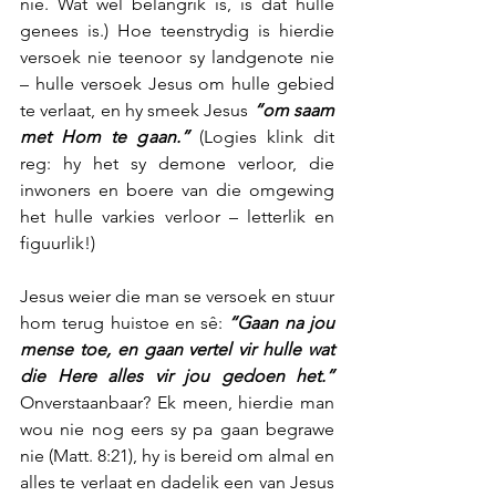
nie. Wat wel belangrik is, is dat hulle 
genees is.) Hoe teenstrydig is hierdie 
versoek nie teenoor sy landgenote nie 
– hulle versoek Jesus om hulle gebied 
te verlaat, en hy smeek Jesus 
“om saam 
met Hom te gaan.”
 (Logies klink dit 
reg: hy het sy demone verloor, die 
inwoners en boere van die omgewing 
het hulle varkies verloor – letterlik en 
figuurlik!)
Jesus weier die man se versoek en stuur 
hom terug huistoe en sê: 
“Gaan na jou 
mense toe, en gaan vertel vir hulle wat 
die Here alles vir jou gedoen het.” 
Onverstaanbaar? Ek meen, hierdie man 
wou nie nog eers sy pa gaan begrawe 
nie (Matt. 8:21), hy is bereid om almal en 
alles te verlaat en dadelik een van Jesus 