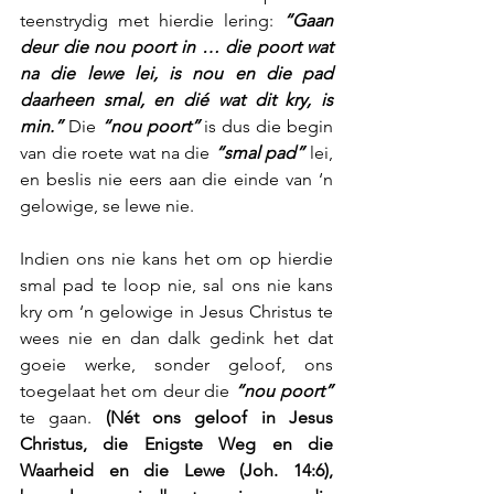
teenstrydig met hierdie lering: 
“Gaan 
deur die nou poort in … die poort wat 
na die lewe lei, is nou en die pad 
daarheen smal, en dié wat dit kry, is 
min.”
 Die 
“nou poort”
 is dus die begin 
van die roete wat na die 
“smal pad”
 lei, 
en beslis nie eers aan die einde van ‘n 
gelowige, se lewe nie.
Indien ons nie kans het om op hierdie 
smal pad te loop nie, sal ons nie kans 
kry om ‘n gelowige in Jesus Christus te 
wees nie en dan dalk gedink het dat 
goeie werke, sonder geloof, ons 
toegelaat het om deur die 
“nou poort”
te gaan. 
(Nét ons geloof in Jesus 
Christus, die Enigste Weg en die 
Waarheid en die Lewe (Joh. 14:6), 