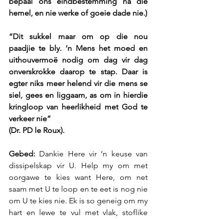
bepaal ons eindbestemming na die 
hemel, en nie werke of goeie dade nie.)
“Dit sukkel maar om op die nou 
paadjie te bly. ‘n Mens het moed en 
uithouvermoë nodig om dag vir dag 
onverskrokke daarop te stap. Daar is 
egter niks meer helend vir die mens se 
siel, gees en liggaam, as om in hierdie 
kringloop van heerlikheid met God te 
verkeer nie” 
(Dr. PD le Roux).  
Gebed:
 Dankie Here vir ‘n keuse van 
dissipelskap vir U. Help my om met 
oorgawe te kies want Here, om net 
saam met U te loop en te eet is nog nie 
om U te kies nie. Ek is so geneig om my 
hart en lewe te vul met vlak, stoflike 