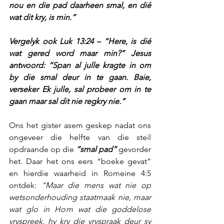
nou en die pad daarheen smal, en dié 
wat dit kry, is min.”
Vergelyk ook Luk 13:24 – “Here, is dié 
wat gered word maar min?” Jesus 
antwoord: “Span al julle kragte in om 
by die smal deur in te gaan. Baie, 
verseker Ek julle, sal probeer om in te 
gaan maar sal dit nie regkry nie.”
Ons het gister asem geskep nadat ons 
ongeveer die helfte van die steil 
opdraande op die 
“smal pad”
 gevorder 
het. Daar het ons eers “boeke gevat” 
en hierdie waarheid in Romeine 4:5 
ontdek: 
“Maar die mens wat nie op 
wetsonderhouding staatmaak nie, maar 
wat glo in Hom wat die goddelose 
vryspreek, hy kry die vryspraak deur sy 