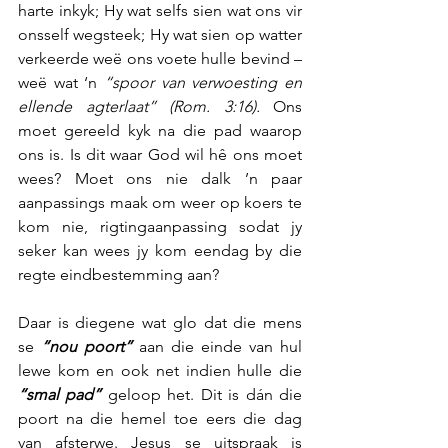
harte inkyk; Hy wat selfs sien wat ons vir 
onsself wegsteek; Hy wat sien op watter 
verkeerde weë ons voete hulle bevind – 
weë wat ‘n 
“spoor van verwoesting en 
ellende agterlaat” (Rom. 3:16).
 Ons 
moet gereeld kyk na die pad waarop 
ons is. Is dit waar God wil hê ons moet 
wees? Moet ons nie dalk ’n paar 
aanpassings maak om weer op koers te 
kom nie, rigtingaanpassing sodat jy 
seker kan wees jy kom eendag by die 
regte eindbestemming aan?
Daar is diegene wat glo dat die mens 
se 
“nou poort”
 aan die einde van hul 
lewe kom en ook net indien hulle die 
“smal pad”
 geloop het. Dit is dán die 
poort na die hemel toe eers die dag 
van afsterwe. Jesus se uitspraak is 