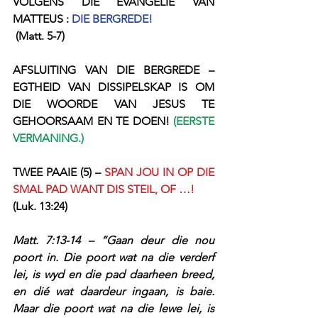
VOLGENS DIE EVANGELIE VAN 
MATTEUS : 
DIE BERGREDE!
 (Matt. 5-7)
AFSLUITING VAN DIE BERGREDE – 
EGTHEID VAN DISSIPELSKAP IS OM 
DIE WOORDE VAN JESUS TE 
GEHOORSAAM EN TE DOEN! 
(EERSTE 
VERMANING.)
TWEE PAAIE (5) – 
SPAN JOU IN OP DIE 
SMAL PAD WANT DIS STEIL, OF …!
(Luk. 13:24) 
Matt. 7:13-14 – “Gaan deur die nou 
poort in. Die poort wat na die verderf 
lei, is wyd en die pad daarheen breed, 
en dié wat daardeur ingaan, is baie. 
Maar die poort wat na die lewe lei, is 