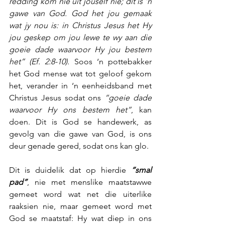
redding kom nie uit jouself nie; dit is ‘n 
gawe van God. God het jou gemaak 
wat jy nou is: in Christus Jesus het Hy 
jou geskep om jou lewe te wy aan die 
goeie dade waarvoor Hy jou bestem 
het” (Ef. 2:8-10).
 Soos ‘n pottebakker 
het God mense wat tot geloof gekom 
het, verander in ‘n eenheidsband met 
Christus Jesus sodat ons 
“goeie dade 
waarvoor Hy ons bestem het”
, kan 
doen. Dit is God se handewerk, as 
gevolg van die gawe van God, is ons 
deur genade gered, sodat ons kan glo.
Dit is duidelik dat op hierdie 
“smal 
pad”
, nie met menslike maatstawwe 
gemeet word wat net die uiterlike 
raaksien nie, maar gemeet word met 
God se maatstaf: Hy wat diep in ons 