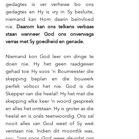
gedagtes is ver verhewe bo ons 
gedagtes en Hy is vry in Sy besluite, 
niemand kan Hom daarin beïnvloed 
nie. 
Daarom kan ons telkens verbaas 
staan wanneer God ons onverwags 
verras met Sy goedheid en genade.
Niemand kon God leer om dinge te 
doen nie. Hy het geen raadgewer 
gehad toe Hy soos ‘n Boumeester die 
skepping beplan en die bouwerk 
perfek voltooi het nie. God is die 
Skepper van die heelal! Hy het met die 
skepping elke keer ‘n woord gespreek 
en alles het ontstaan. Hy is groter as die 
heelal en is orals teenwoordig. Ons sal 
nooit alles van God weet of Sy weë 
verstaan nie. Indien dit moontlik was, 
sou 
“ons soos God wees deurdat ons 