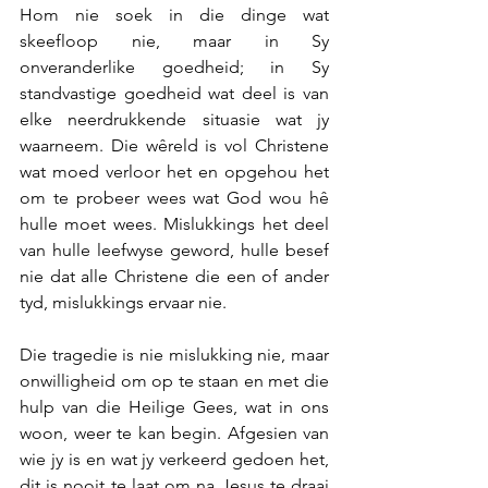
Hom nie soek in die dinge wat 
skeefloop nie, maar in Sy 
onveranderlike goedheid; in Sy 
standvastige goedheid wat deel is van 
elke neerdrukkende situasie wat jy 
waarneem. Die wêreld is vol Christene 
wat moed verloor het en opgehou het 
om te probeer wees wat God wou hê 
hulle moet wees. Mislukkings het deel 
van hulle leefwyse geword, hulle besef 
nie dat alle Christene die een of ander 
tyd, mislukkings ervaar nie.
Die tragedie is nie mislukking nie, maar 
onwilligheid om op te staan en met die 
hulp van die Heilige Gees, wat in ons 
woon, weer te kan begin. Afgesien van 
wie jy is en wat jy verkeerd gedoen het, 
dit is nooit te laat om na Jesus te draai 