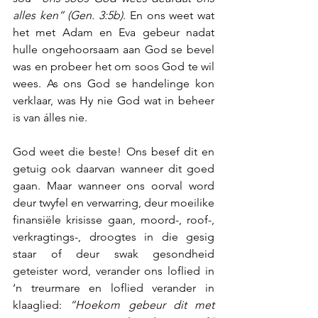
alles ken” (Gen. 3:5b)
. En ons weet wat 
het met Adam en Eva gebeur nadat 
hulle ongehoorsaam aan God se bevel 
was en probeer het om soos God te wil 
wees. As ons God se handelinge kon 
verklaar, was Hy nie God wat in beheer 
is van álles nie.
God weet die beste! Ons besef dit en 
getuig ook daarvan wanneer dit goed 
gaan. Maar wanneer ons oorval word 
deur twyfel en verwarring, deur moeilike 
finansiële krisisse gaan, moord-, roof-, 
verkragtings-, droogtes in die gesig 
staar of deur swak gesondheid 
geteister word, verander ons loflied in 
‘n treurmare en loflied verander in 
klaaglied: 
“Hoekom gebeur dit met 