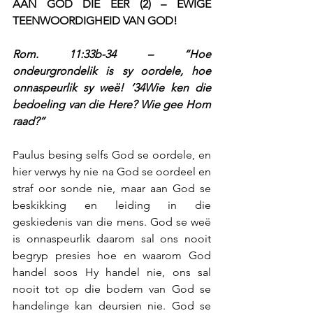
AAN GOD DIE EER (2) – EWIGE 
TEENWOORDIGHEID VAN GOD!
Rom. 11:33b-34 – “Hoe 
ondeurgrondelik is sy oordele, hoe 
onnaspeurlik sy weë! ‘34Wie ken die 
bedoeling van die Here? Wie gee Hom 
raad?”
Paulus besing selfs God se oordele, en 
hier verwys hy nie na God se oordeel en 
straf oor sonde nie, maar aan God se 
beskikking en leiding in die 
geskiedenis van die mens. God se weë 
is onnaspeurlik daarom sal ons nooit 
begryp presies hoe en waarom God 
handel soos Hy handel nie, ons sal 
nooit tot op die bodem van God se 
handelinge kan deursien nie. God se 