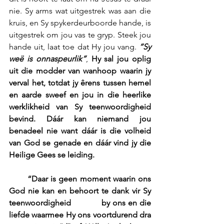
nie. Sy arms wat uitgestrek was aan die 
kruis, en Sy spykerdeurboorde hande, is 
uitgestrek om jou vas te gryp. Steek jou 
hande uit, laat toe dat Hy jou vang. 
“Sy 
weë is onnaspeurlik”
, 
Hy sal jou oplig 
uit die modder van wanhoop waarin jy 
verval het, totdat jy êrens tussen hemel 
en aarde sweef en jou in die heerlike 
werklikheid van Sy teenwoordigheid 
bevind. Dáár kan niemand jou 
benadeel nie want dáár is die volheid 
van God se genade en dáár vind jy die 
Heilige Gees se leiding.
       “Daar is geen moment waarin ons 
God nie kan en behoort te dank vir Sy 
teenwoordigheid            by ons en die 
liefde waarmee Hy ons voortdurend dra 