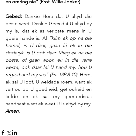
en omring nie” (Prof. Wille Jonker).
Gebed:
 Dankie Here dat U altyd die 
beste weet. Dankie Gees dat U altyd by 
my is, dat ek as verloste mens in U 
goeie hande is. Al 
“klim ek op na die 
hemel, is U daar, gaan lê ek in die 
doderyk, is U ook daar. Vlieg ek na die 
ooste, of gaan woon ek in die verre 
weste, ook daar lei U hand my, hou U 
regterhand my vas” (Ps. 139:8-10).
 Here, 
ek sal U loof, U weldade roem, want ek 
vertrou op U goedheid, getrouheid en 
liefde en ek sal my gemoedsrus 
handhaaf want ek weet U is altyd by my. 
Amen.