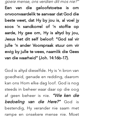
goeie mense, ons verdien dit mos nie?”
Een van die geloofstoetse is om 
onvoorwaardelik te aanvaar dat God die 
beste weet, dat Hy by jou is, al voel jy 
soos ‘n sandkorrel of ‘n stoffie op 
aarde, Hy gee om, Hy is altyd by jou, 
Jesus het dit self beloof: “God sal vir 
julle ‘n ander Voorspraak stuur om vir 
ewig by julle te wees, naamlik die Gees 
van die waarheid” (Joh. 14:16b-17).
God is altyd dieselfde. Hy is ’n bron van 
goedheid, genade en redding, daarom 
kan ons Hom elke dag loof. God is nog 
steeds in beheer waar daar op die oog 
af geen beheer is nie. 
“Wie ken die 
bedoeling van die Here?”
 God is 
bestendig, Hy verander nie saam met 
rampe en onsekere mense nie. Moet 