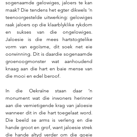
sogenaamde gelowiges, jaloers te kan 
maak? Die tendens het egter dikwels ‘n 
teenoorgestelde uitwerking: gelowiges 
raak jaloers op die klaarblyklike rykdom 
en sukses van die ongelowiges. 
Jaloesie is die mees hartstogtelike 
vorm van egoïsme, dit soek net eie 
oorwinning. Dit is daardie sogenaamde 
groenoogmonster wat aanhoudend 
knaag aan die hart en baie mense van 
die mooi en edel beroof.
In die Oekraïne staan daar ‘n 
monument wat die inwoners herinner 
aan die vernietigende krag van jaloesie 
wanneer dit in die hart toegelaat word. 
Die beeld se arms is verleng en die 
hande groot en grof, want jaloesie strek 
die hande altyd verder om die goeie 