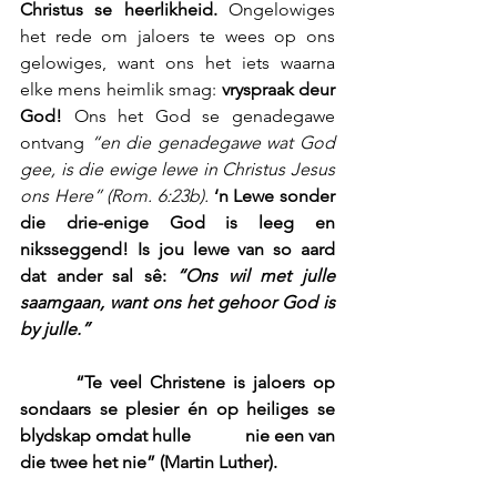
Christus se heerlikheid. 
Ongelowiges 
het rede om jaloers te wees op ons 
gelowiges, want ons het iets waarna 
elke mens heimlik smag: 
vryspraak deur 
God!
 Ons het God se genadegawe 
ontvang 
“en die genadegawe wat God 
gee, is die ewige lewe in Christus Jesus 
ons Here” (Rom. 6:23b).
‘n Lewe sonder 
die drie-enige God is leeg en 
niksseggend! Is jou lewe van so aard 
dat ander sal sê: 
“Ons wil met julle 
saamgaan, want ons het gehoor God is 
by julle.”
       “Te veel Christene is jaloers op 
sondaars se plesier én op heiliges se 
blydskap omdat hulle            nie een van 
die twee het nie” (Martin Luther).