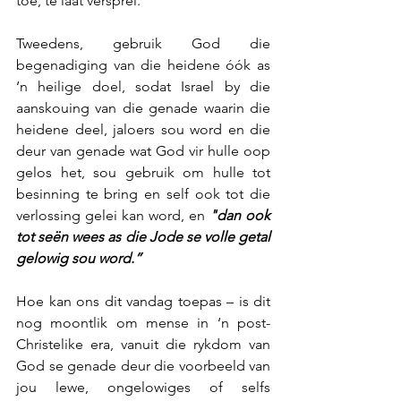
toe, te laat versprei.
Tweedens, gebruik God die 
begenadiging van die heidene óók as 
‘n heilige doel, sodat Israel by die 
aanskouing van die genade waarin die 
heidene deel, jaloers sou word en die 
deur van genade wat God vir hulle oop 
gelos het, sou gebruik om hulle tot 
besinning te bring en self ook tot die 
verlossing gelei kan word, en 
"dan ook 
tot seën wees as die Jode se volle getal 
gelowig sou word.”
Hoe kan ons dit vandag toepas – is dit 
nog moontlik om mense in ‘n post-
Christelike era, vanuit die rykdom van 
God se genade deur die voorbeeld van 
jou lewe, ongelowiges of selfs 