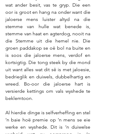
wat ander besit, vas te gryp. Die een 
oor is groot en hang na onder want die 
jaloerse mens luister altyd na die 
stemme van hulle wat benede is, 
stemme van haat en agterdog, nooit na 
die Stemme uit die hemel nie. Die 
groen paddakop se oë bol na buite en 
is soos die jaloerse mens, verdof en 
kortsigtig. Die tong steek by die mond 
uit want alles wat dit sê is met jaloesie, 
bedrieglik en duiwels, dubbelhartig en 
wreed. Bo-oor die jaloerse hart is 
versierde kettings om vals wyshede te 
beklemtoon.
Al hierdie dinge is selfverheffing en stel 
‘n baie hoë premie op ‘n mens se eie 
werke en wyshede. Dit is ‘n duiwelse 