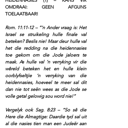
HEIDENNASIES (1) – KANS VIR 
OMDRAAI: GEEN AFGUNS 
TOELAATBAAR!
Rom. 11:11-12 – ”‘n Ander vraag is: Het 
Israel se struikeling hulle finale val 
beteken? Beslis nie! Maar deur hulle val 
het die redding na die heidennasies 
toe gekom om die Jode jaloers te 
maak. As hulle val ‘n verryking vir die 
wêreld beteken het en hulle klein 
oorblyfseltjie ‘n verryking van die 
heidennasies, hoeveel te meer sal dit 
dan nie tot seën wees as die Jode se 
volle getal gelowig sou word nie!”
Vergelyk ook Sag. 8:23 – “So sê die 
Here die Almagtige: Daardie tyd sal uit 
al die nasies tien man een Judeër aan 