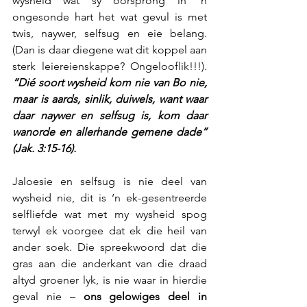
wysheid wat sy oorsprong in ‘n 
ongesonde hart het wat gevul is met 
twis, naywer, selfsug en eie belang. 
(Dan is daar diegene wat dit koppel aan 
sterk leiereienskappe? Ongelooflik!!!). 
“Dié soort wysheid kom nie van Bo nie, 
maar is aards, sinlik, duiwels, want waar 
daar naywer en selfsug is, kom daar 
wanorde en allerhande gemene dade” 
(Jak. 3:15-16).
Jaloesie en selfsug is nie deel van 
wysheid nie, dit is ‘n ek-gesentreerde 
selfliefde wat met my wysheid spog 
terwyl ek voorgee dat ek die heil van 
ander soek. Die spreekwoord dat die 
gras aan die anderkant van die draad 
altyd groener lyk, is nie waar in hierdie 
geval nie – 
ons gelowiges deel in 