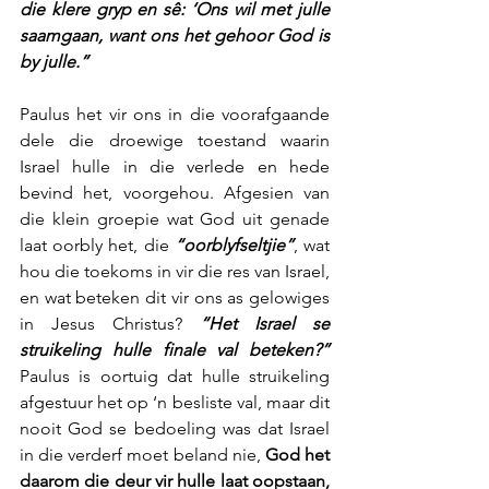
die klere gryp en sê: ‘Ons wil met julle 
saamgaan, want ons het gehoor God is 
by julle.”
Paulus het vir ons in die voorafgaande 
dele die droewige toestand waarin 
Israel hulle in die verlede en hede 
bevind het, voorgehou. Afgesien van 
die klein groepie wat God uit genade 
laat oorbly het, die 
“oorblyfseltjie”
, wat 
hou die toekoms in vir die res van Israel, 
en wat beteken dit vir ons as gelowiges 
in Jesus Christus? 
“Het Israel se 
struikeling hulle finale val beteken?”
Paulus is oortuig dat hulle struikeling 
afgestuur het op ‘n besliste val, maar dit 
nooit God se bedoeling was dat Israel 
in die verderf moet beland nie, 
God het 
daarom die deur vir hulle laat oopstaan, 