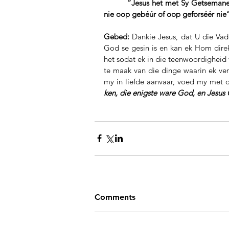
         “Jesus het met Sy Getsemane-gebed, die deur vir ons gelowiges, na God toe oop gebid,              
nie oop gebéúr of oop geforséér nie
Gebed:
 Dankie Jesus, dat U die Va
God se gesin is en kan ek Hom dire
het sodat ek in die teenwoordigheid 
te maak van die dinge waarin ek ver
my in liefde aanvaar, voed my met 
ken, die enigste ware God, en Jesus 
Comments