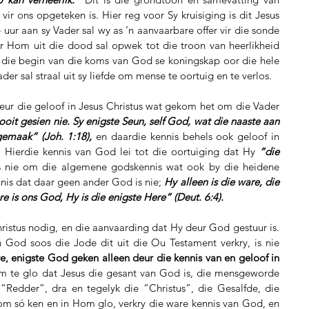
ir ons opgeteken is. Hier reg voor Sy kruisiging is dit Jesus 
 uur aan sy Vader sal wy as ‘n aanvaarbare offer vir die sonde 
er Hom uit die dood sal opwek tot die troon van heerlikheid 
as die begin van die koms van God se koningskap oor die hele 
der sal straal uit sy liefde om mense te oortuig en te verlos.
eur die geloof in Jesus Christus wat gekom het om die Vader 
t gesien nie. Sy enigste Seun, self God, wat die naaste aan 
emaak” (Joh. 1:18),
 en daardie kennis behels ook geloof in 
 Hierdie kennis van God lei tot die oortuiging dat Hy 
“die 
s nie om die algemene godskennis wat ook by die heidene 
nis dat daar geen ander God is nie; 
Hy alleen is die ware, die 
re is ons God, Hy is die enigste Here” (Deut. 6:4).
ristus nodig, en die aanvaarding dat Hy deur God gestuur is. 
 God soos die Jode dit uit die Ou Testament verkry, is nie 
, enigste God geken alleen deur die kennis van en geloof in 
om te glo dat Jesus die gesant van God is, die mensgeworde 
Redder”, dra en tegelyk die “Christus”, die Gesalfde, die 
om só ken en in Hom glo, verkry die ware kennis van God, en 