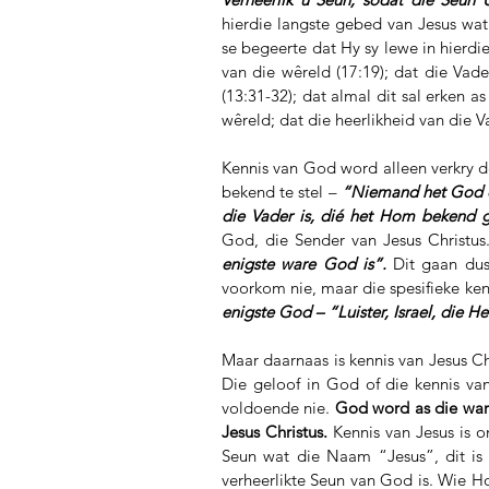
hierdie langste gebed van Jesus wat v
se begeerte dat Hy sy lewe in hierdie
van die wêreld (17:19); dat die Vad
(13:31-32); dat almal dit sal erken 
wêreld; dat die heerlikheid van die Va
Kennis van God word alleen verkry d
bekend te stel – 
“Niemand het God ooi
die Vader is, dié het Hom bekend g
God, die Sender van Jesus Christus.
enigste ware God is”. 
Dit gaan du
voorkom nie, maar die spesifieke ken
enigste God – “Luister, Israel, die He
Maar daarnaas is kennis van Jesus Ch
Die geloof in God of die kennis van
voldoende nie. 
God word as die ware
Jesus Christus. 
Kennis van Jesus is 
Seun wat die Naam “Jesus”, dit is “
verheerlikte Seun van God is. Wie H