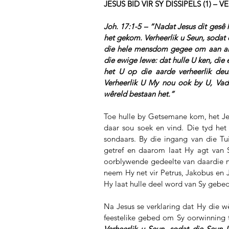
JESUS BID VIR SY DISSIPELS (1) –
Joh. 17:1-5 – “Nadat Jesus dit gesê 
het gekom. Verheerlik u Seun, sodat
die hele mensdom gegee om aan alm
die ewige lewe: dat hulle U ken, die 
het U op die aarde verheerlik de
Verheerlik U My nou ook by U, Vade
wêreld bestaan het.”
Toe hulle by Getsemane kom, het Je
daar sou soek en vind. Die tyd he
sondaars. By die ingang van die Tui
getref en daarom laat Hy agt van Sy
oorblywende gedeelte van daardie n
neem Hy net vir Petrus, Jakobus en J
Hy laat hulle deel word van Sy gebe
Na Jesus se verklaring dat Hy die w
feestelike gebed om Sy oorwinning t
Verheerlik u Seun, sodat die Seun U