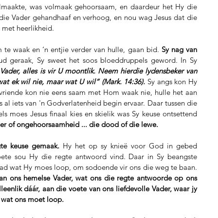
olmaakte, was volmaak gehoorsaam, en daardeur het Hy die 
n die Vader gehandhaaf en verhoog, en nou wag Jesus dat die 
met heerlikheid.
m te waak en ‘n entjie verder van hulle, gaan bid. 
Sy nag van 
d geraak, Sy sweet het soos bloeddruppels geword. In Sy 
Vader, alles is vir U moontlik. Neem hierdie lydensbeker van 
t ek wil nie, maar wat U wil” (Mark. 14:36). 
Sy angs kon Hy 
 vriende kon nie eens saam met Hom waak nie, hulle het aan 
s al iets van 'n Godverlatenheid begin ervaar. Daar tussen die 
s moes Jesus finaal kies en skielik was Sy keuse ontsettend 
 of ongehoorsaamheid ... die dood of die lewe. 
gte keuse gemaak.
 Hy het op sy knieë voor God in gebed 
oete sou Hy die regte antwoord vind. Daar in Sy beangste 
oomblik was God se wil Sy enigste pad wat Hy moes loop, om sodoende vir ons die weg te baan. 
 van ons hemelse Vader, wat ons die regte antwoorde op ons 
lleenlik dáár, aan die voete van ons liefdevolle Vader, waar jy 
s wat ons moet loop. 