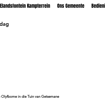
Elandsfontein Kampterrein
Ons Gemeente
Bedien
ndag
e Olyfbome in die Tuin van Getsemane