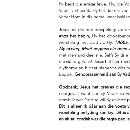
hy besit die ewige lewe. Hy, die V
Vader verheerlik. Hy het die eer va
Vader Hom in die hemel weer beklee 
Jesus het die drie dissipels gevra o
angs het begin,
 Hy het doodsbenou
worsteling met God vra Hy: 
“Abba, 
My af weg. Moet nogtans nie doen wa
met niemand deel nie. Selfs Sy drie
die slaap geraak! Jesus het hier reed
olyfbome en ŉ paar slapende dissipel
beperk: 
Gehoorsaamheid aan Sy Vader
Goddank, Jesus het presies die re
neergeval, want aan sy Vader se v
Dit is alleenlik dáár aan die voete
worsteling en lyding kan kry. Dit is a
en ek sal ontdek wat die regte pad i