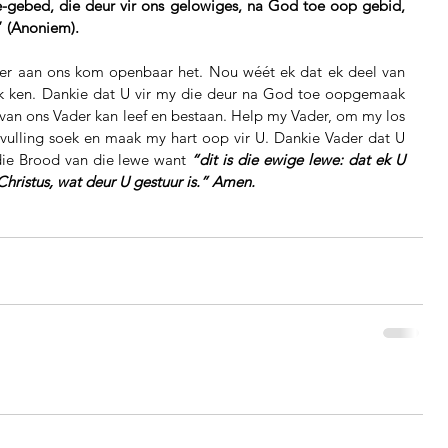
” (Anoniem).
der aan ons kom openbaar het. Nou wéét ek dat ek deel van 
k ken. Dankie dat U vir my die deur na God toe oopgemaak 
van ons Vader kan leef en bestaan. Help my Vader, om my los 
vulling soek en maak my hart oop vir U. Dankie Vader dat U 
die Brood van die lewe want 
“dit is die ewige lewe: dat ek U 
Christus, wat deur U gestuur is.” Amen.