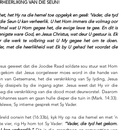
 VERHEERLIKING VAN DIE SEUN!
het, het Hy na die hemel toe opgekyk en gesê: ‘Vader, die tyd 
 die Seun U kan verheerlik. U het Hom immers die volmag oor 
al wat U Hom gegee het, die ewige lewe te gee. En dit is 
enigste ware God, en Jesus Christus, wat deur U gestuur is. Ek 
ur die werk te volbring wat U My gegee het om te doen. 
r, met die heerlikheid wat Ek by U gehad het voordat die 
sus geweet dat die Joodse Raad soldate sou stuur wat Hom 
t gekom dat Jesus oorgelewer moes word in die hande van 
n van Getsemane, het die verskrikking van Sy lyding, Jesus 
 dissipels by die ingang agter. Jesus weet dat Hy vir die 
ag die verskrikking van die dood moet deurworstel. Daarom 
ohannes saam en gaan hulle dieper die tuin in (Mark. 14:33). 
dslewe, Sy intieme gesprek met Sy Vader.
êreld oorwin het (16:33b), kyk Hy op na die hemel en met ‘n 
e vier, rig Hy hom tot Sy Vader:
 “Vader, die tyd het gekom. 
 kan verheerlik.”
 Dit is die grondtoon en samevatting van 