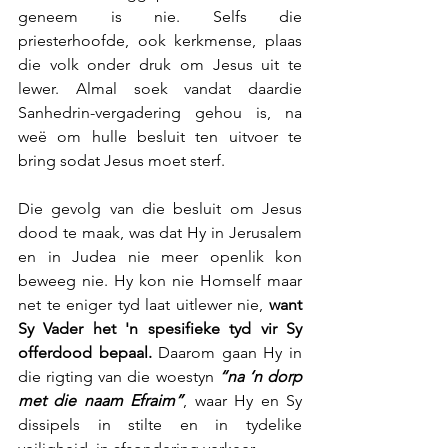
geneem is nie. Selfs die 
priesterhoofde, ook kerkmense, plaas 
die volk onder druk om Jesus uit te 
lewer. Almal soek vandat daardie 
Sanhedrin-vergadering gehou is, na 
weë om hulle besluit ten uitvoer te 
bring sodat Jesus moet sterf.
Die gevolg van die besluit om Jesus 
dood te maak, was dat Hy in Jerusalem 
en in Judea nie meer openlik kon 
beweeg nie. Hy kon nie Homself maar 
net te eniger tyd laat uitlewer nie, 
want 
Sy Vader het 'n spesifieke tyd vir Sy 
offerdood bepaal. 
Daarom gaan Hy in 
die rigting van die woestyn 
“na ‘n dorp 
met die naam Efraim”
, waar Hy en Sy 
dissipels in stilte en in tydelike 