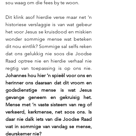
sou waag om die fees by te woon.
Dit klink asof hierdie verse maar net 'n 
historiese verslaggie is van wat gebeur 
het voor Jesus se kruisdood en miskien 
wonder sommige mense wat beteken 
dit nou eintlik? Sommige sal selfs reken 
dat ons gelukkig nie soos die Joodse 
Raad optree nie en hierdie verhaal nie 
regtig van toepassing is op ons nie. 
Johannes hou hier ‘n spieël voor ons en 
herinner ons daaraan dat dit vroom en 
godsdienstige mense is wat Jesus 
gevange geneem en gekruisig het. 
Mense met ‘n vaste sisteem van reg of 
verkeerd, kerkmense, net soos ons. Is 
daar nie dalk iets van die Joodse Raad 
wat in sommige van vandag se mense, 
deurskemer nie?