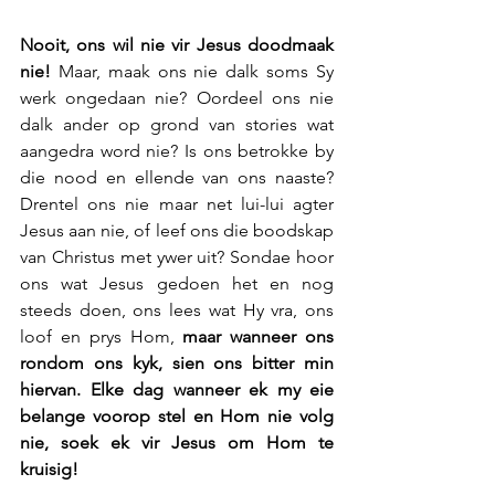
Nooit, ons wil nie vir Jesus doodmaak 
nie!
 Maar, maak ons nie dalk soms Sy 
werk ongedaan nie? Oordeel ons nie 
dalk ander op grond van stories wat 
aangedra word nie? Is ons betrokke by 
die nood en ellende van ons naaste? 
Drentel ons nie maar net lui-lui agter 
Jesus aan nie, of leef ons die boodskap 
van Christus met ywer uit? Sondae hoor 
ons wat Jesus gedoen het en nog 
steeds doen, ons lees wat Hy vra, ons 
loof en prys Hom,
 maar wanneer ons 
rondom ons kyk, sien ons bitter min 
hiervan. Elke dag wanneer ek my eie 
belange voorop stel en Hom nie volg 
nie, soek ek vir Jesus om Hom te 
kruisig!