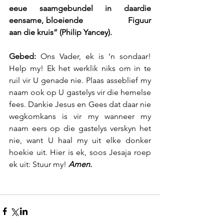
eeue saamgebundel in daardie 
eensame, bloeiende                    Figuur 
aan die kruis” (Philip Yancey).
Gebed: 
Ons Vader, ek is ‘n sondaar! 
Help my! Ek het werklik niks om in te 
ruil vir U genade nie. Plaas asseblief my 
naam ook op U gastelys vir die hemelse 
fees. Dankie Jesus en Gees dat daar nie 
wegkomkans is vir my wanneer my 
naam eers op die gastelys verskyn het 
nie, want U haal my uit elke donker 
hoekie uit. Hier is ek, soos Jesaja roep 
ek uit: Stuur my! 
Amen.