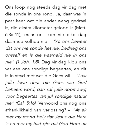
Ons loop nog steeds dag vir dag met 
die sonde in ons rond. Ja, daar was ‘n 
paar keer wat die ander wang gedraai 
is, die ekstra kilometer geloop is (Matt. 
6:36-41), maar ons kon nie elke dag 
daarmee volhou nie – 
“As ons beweer 
dat ons nie sonde het nie, bedrieg ons 
onsself en is die waarheid nie in ons 
nie” (1 Joh. 1:8).
 Dag vir dag klou ons 
vas aan ons sondige begeertes, en dit 
is in stryd met wat die Gees wil – 
“Laat 
julle lewe deur die Gees van God 
beheers word, dan sal julle nooit swig 
voor begeertes van jul sondige natuur 
nie” (Gal. 5:16).
 Verwoord ons nog ons 
afhanklikheid van verlossing? – 
“As ek 
met my mond bely dat Jesus die Here 
is en met my hart glo dat God Hom uit 