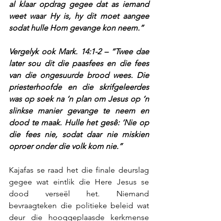
al klaar opdrag gegee dat as iemand 
weet waar Hy is, hy dit moet aangee 
sodat hulle Hom gevange kon neem.”
Vergelyk ook Mark. 14:1-2 – “Twee dae 
later sou dit die paasfees en die fees 
van die ongesuurde brood wees. Die 
priesterhoofde en die skrifgeleerdes 
was op soek na ‘n plan om Jesus op ‘n 
slinkse manier gevange te neem en 
dood te maak. Hulle het gesê: ‘Nie op 
die fees nie, sodat daar nie miskien 
oproer onder die volk kom nie.”
Kajafas se raad het die finale deurslag 
gegee wat eintlik die Here Jesus se 
dood verseël het. Niemand 
bevraagteken die politieke beleid wat 
deur die hooggeplaasde kerkmense 