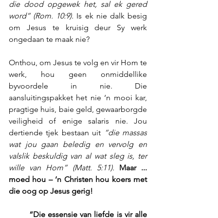
die dood opgewek het, sal ek gered 
word” (Rom. 10:9).
 Is ek nie dalk besig 
om Jesus te kruisig deur Sy werk 
ongedaan te maak nie?
Onthou, om Jesus te volg en vir Hom te 
werk, hou geen onmiddellike 
byvoordele in nie. Die 
aansluitingspakket het nie ‘n mooi kar, 
pragtige huis, baie geld, gewaarborgde 
veiligheid of enige salaris nie. Jou 
dertiende tjek bestaan uit 
“die massas 
wat jou gaan beledig en vervolg en 
valslik beskuldig van al wat sleg is, ter 
wille van Hom” (Matt. 5:11). 
Maar ... 
moed hou – ‘n Christen hou koers met 
die oog op Jesus gerig!
        “Die essensie van liefde is vir alle 