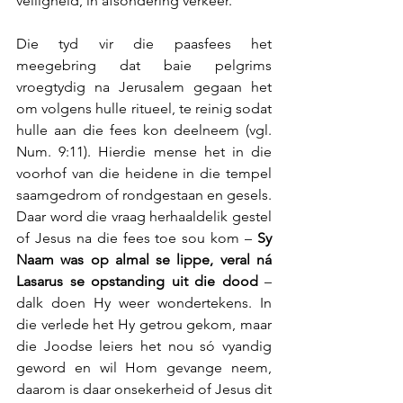
veiligheid, in afsondering verkeer.
Die tyd vir die paasfees het 
meegebring dat baie pelgrims 
vroegtydig na Jerusalem gegaan het 
om volgens hulle ritueel, te reinig sodat 
hulle aan die fees kon deelneem (vgl. 
Num. 9:11). Hierdie mense het in die 
voorhof van die heidene in die tempel 
saamgedrom of rondgestaan en gesels. 
Daar word die vraag herhaaldelik gestel 
of Jesus na die fees toe sou kom – 
Sy 
Naam was op almal se lippe, veral ná 
Lasarus se opstanding uit die dood
 – 
dalk doen Hy weer wondertekens. In 
die verlede het Hy getrou gekom, maar 
die Joodse leiers het nou só vyandig 
geword en wil Hom gevange neem, 
daarom is daar onsekerheid of Jesus dit 