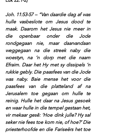
Luk 22:1-2)
Joh. 11:53-57 – “Van daardie dag af was 
hulle vasbeslote om Jesus dood te 
maak. Daarom het Jesus nie meer in 
die openbaar onder die Jode 
rondgegaan nie, maar daarvandaan 
weggegaan na die streek naby die 
woestyn, na ‘n dorp met die naam 
Efraim. Daar het Hy met sy dissipels ‘n 
rukkie gebly. Die paasfees van die Jode 
was naby. Baie mense het voor die 
paasfees van die platteland af na 
Jerusalem toe gegaan om hulle te 
reinig. Hulle het daar na Jesus gesoek 
en waar hulle in die tempel gestaan het, 
vir mekaar gesê: ‘Hoe dink julle? Hy sal 
seker nie fees toe kom nie, of hoe?’ Die 
priesterhoofde en die Fariseërs het toe 