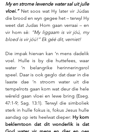
My en strome lewende water sal uit julle 
vloei.”
 Net soos wat Hy later vir Júdas 
die brood en wyn gegee het – terwyl Hy 
weet dat Judas Hom gaan verraai – en 
vir hom sê: 
“My liggaam is vir jóú, my 
bloed is vir jóú!” Ek géé dit, verniet!
Die impak hiervan kan ‘n mens dadelik 
voel. Hulle is by die huttefees, waar 
water ‘n belangrike herinneringsrol 
speel. Daar is ook geglo dat daar in die 
laaste dae ‘n stroom water uit die 
tempelrots gaan kom wat deur die hele 
wêreld gaan vloei en lewe bring (Eseg. 
47:1-9; Sag. 13:1). Terwyl die simboliek 
sterk in hulle fokus is, fokus Jesus hulle 
aandag op iets heelwat dieper: 
Hy kom 
beklemtoon dat dit wonderlik is dat 
God water vir mens en dier en oes 