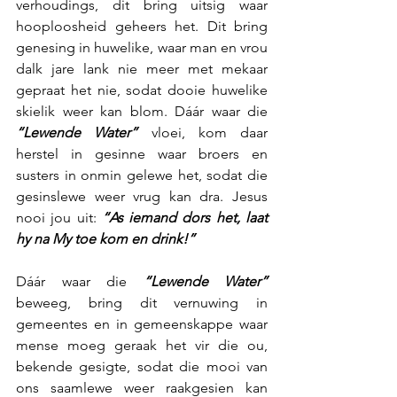
verhoudings, dit bring uitsig waar 
hooploosheid geheers het. Dit bring 
genesing in huwelike, waar man en vrou 
dalk jare lank nie meer met mekaar 
gepraat het nie, sodat dooie huwelike 
skielik weer kan blom. Dáár waar die 
“Lewende Water”
 vloei, kom daar 
herstel in gesinne waar broers en 
susters in onmin gelewe het, sodat die 
gesinslewe weer vrug kan dra. Jesus 
nooi jou uit: 
“As iemand dors het, laat 
hy na My toe kom en drink!”
Dáár waar die 
“Lewende Water”
beweeg, bring dit vernuwing in 
gemeentes en in gemeenskappe waar 
mense moeg geraak het vir die ou, 
bekende gesigte, sodat die mooi van 
ons saamlewe weer raakgesien kan 