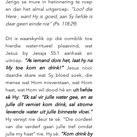
Jerigo se mure in herinnering te roep 
en dan het almal uitgeroep: 
“Loof die 
Here , want Hy is goed, aan Sy liefde is 
daar geen einde nie” (Ps. 118:29).
Dit is waarskynlik op dié oomblik toe 
hierdie water-ritueel plaasvind, wat 
Jesus by Jesaja 55:1 aanhaak en 
uitróép: 
“As iemand dors het, laat hy na 
My toe kom en drink!”
 Jesus nooi 
daardie skare wat Sy bloed soek, die 
mense wat Hom misverstaan, wat Hom 
haat, wat Hom wil dood hê en 
uit liefde 
sê Hy: 
“Ek sal vir julle water gee, en as 
julle dit verniet kom drink, sal strome 
lewende water uit julle binneste vloei.” 
Hy verwyt nie deur te sê: “Die oordeel 
van die verderf gaan julle tref omdat 
julle my haat” nie. Hy sê: 
“Kom drink by 