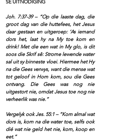
SE UITNODIGING
Joh. 7:37-39 – “Op die laaste dag, die 
groot dag van die huttefees, het Jesus 
daar gestaan en uitgeroep: ‘As iemand 
dors het, laat hy na My toe kom en 
drink! Met die een wat in My glo, is dit 
soos die Skrif sê: Strome lewende water 
sal uit sy binneste vloei. Hiermee het Hy 
na die Gees verwys, want die mense wat 
tot geloof in Hom kom, sou die Gees 
ontvang. Die Gees was nog nie 
uitgestort nie, omdat Jesus toe nog nie 
verheerlik was nie.”
Vergelyk ook Jes. 55:1 – “Kom almal wat 
dors is, kom na die water toe, selfs ook 
dié wat nie geld het nie, kom, koop en 
eet.” 