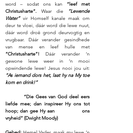
word – sodat ons kan 
“leef met 
Christusharte“.
 Waar die 
“Lewende 
Water”
 vir Homself kanale maak om 
deur te vloei, dáár word die lewe nuut, 
dáár word droë grond deurvogtig en 
vrugbaar. Dáár verander gesindhede 
van mense en leef hulle met 
“Christusharte”! 
Dáár verander ‘n 
gewone lewe weer in ‘n mooi 
opwindende lewe! Jesus nooi jou uit: 
“As iemand dors het, laat hy na My toe 
kom en drink!”
         “Die Gees van God deel eers 
liefde mee; dan inspireer Hy ons tot 
hoop; dan gee Hy aan               ons 
vryheid” (Dwight Moody)
Gebed:
 Hemel Vader, maak my lewe ‘n 