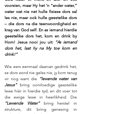
voorsien, maar Hy het ‘n “ander water,” 
water wat nie net hulle fisiese dors sal 
les nie, maar ook hulle geestelike dors 
– die dors na die teenwoordigheid en 
krag van God self. En as iemand hierdie 
geestelike dors het, kom en drink by 
Hom! Jesus nooi jou uit: 
“As iemand 
dors het, laat hy na My toe kom en 
drink!”
Wie eers eenmaal daarvan gedrink het, 
se dors word nie geles nie, jy kom terug 
vir nog want die 
“lewende water van 
Jesus”
 bring oorvloedige geestelike 
lewe híér in hierdie tyd, en dit voer tot 
die ewige lewe in heerlikheid. Die 
“Lewende Water” 
bring herstel in 
strukture, dit bring genesing in 