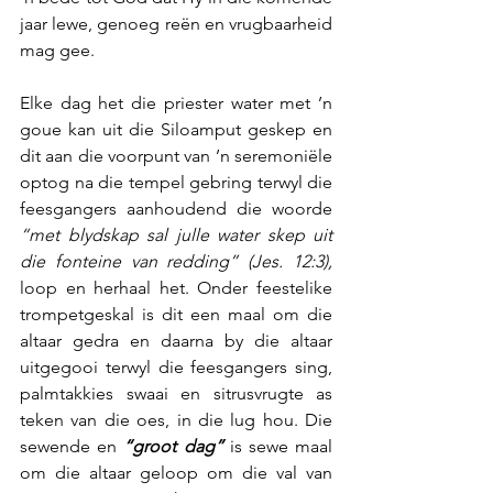
jaar lewe, genoeg reën en vrugbaarheid 
mag gee.
Elke dag het die priester water met ’n 
goue kan uit die Siloamput geskep en 
dit aan die voorpunt van ’n seremoniële 
optog na die tempel gebring terwyl die 
feesgangers aanhoudend die woorde 
“met blydskap sal julle water skep uit 
die fonteine van redding” (Jes. 12:3),
loop en herhaal het. Onder feestelike 
trompetgeskal is dit een maal om die 
altaar gedra en daarna by die altaar 
uitgegooi terwyl die feesgangers sing, 
palmtakkies swaai en sitrusvrugte as 
teken van die oes, in die lug hou. Die 
sewende en 
“groot dag”
 is sewe maal 
om die altaar geloop om die val van 