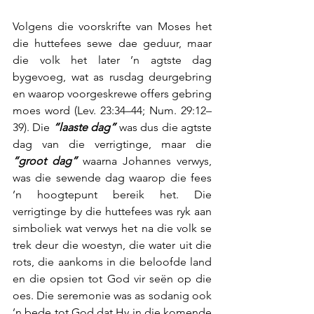
Volgens die voorskrifte van Moses het 
die huttefees sewe dae geduur, maar 
die volk het later ’n agtste dag 
bygevoeg, wat as rusdag deurgebring 
en waarop voorgeskrewe offers gebring 
moes word (Lev. 23:34–44; Num. 29:12–
39). Die 
“laaste dag”
 was dus die agtste 
dag van die verrigtinge, maar die 
“groot dag”
 waarna Johannes verwys, 
was die sewende dag waarop die fees 
’n hoogtepunt bereik het. Die 
verrigtinge by die huttefees was ryk aan 
simboliek wat verwys het na die volk se 
trek deur die woestyn, die water uit die 
rots, die aankoms in die beloofde land 
en die opsien tot God vir seën op die 
oes. Die seremonie was as sodanig ook 
’n bede tot God dat Hy in die komende 