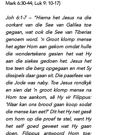
Mark 6:30-44; Luk 9: 10-17)
Joh 6:1-7 – “Hierna het Jesus na die 
oorkant van die See van Galilea toe 
gegaan, wat ook die See van Tiberias 
genoem word. ’n Groot klomp mense 
het agter Hom aan gekom omdat hulle 
die wondertekens gesien het wat Hy 
aan die siekes gedoen het. Jesus het 
toe teen die berg opgegaan en met Sy 
dissipels daar gaan sit. Die paasfees van 
die Jode was naby. Toe Jesus rondkyk 
en sien dat ‘n groot klomp mense na 
Hom toe aankom, sê Hy vir Filippus: 
‘Waar kan ons brood gaan koop sodat 
die mense kan eet?’ Dit het Hy net gesê 
om hom op die proef te stel, want Hy 
het self goed geweet wat Hy gaan 
doen. Filippus antwoord Hom toe: 