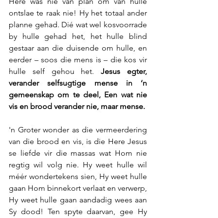
Here was nie van plan om van hulle 
ontslae te raak nie! Hy het totaal ander 
planne gehad. Dié wat wel kosvoorrade 
by hulle gehad het, het hulle blind 
gestaar aan die duisende om hulle, en 
eerder – soos die mens is – die kos vir 
hulle self gehou het. 
Jesus egter, 
verander selfsugtige mense in ‘n 
gemeenskap om te deel, Een wat nie 
vis en brood verander nie, maar mense.
'n Groter wonder as die vermeerdering 
van die brood en vis, is die Here Jesus 
se liefde vir die massas wat Hom nie 
regtig wil volg nie. Hy weet hulle wil 
méér wondertekens sien, Hy weet hulle 
gaan Hom binnekort verlaat en verwerp, 
Hy weet hulle gaan aandadig wees aan 
Sy dood! Ten spyte daarvan, gee Hy 