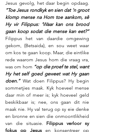
Jesus gevolg, het daar begin opdaag. 
”Toe Jesus rondkyk en sien dat ‘n groot 
klomp mense na Hom toe aankom, sê 
Hy vir Filippus: ‘Waar kan ons brood 
gaan koop sodat die mense kan eet?”
Filippus het van daardie omgewing 
gekom, (Betsaida), en sou weet waar 
om kos te gaan koop. Maar, die eintlike 
rede waarom Jesus hom die vraag vra, 
was om hom 
“op die proef te stel, want 
Hy het self goed geweet wat Hy gaan 
doen.”
 Wat doen Filippus? Hy begin 
sommetjies maak. Kyk hoeveel mense 
daar min of meer is; kyk hoeveel geld 
beskikbaar is; nee, ons gaan dit nie 
maak nie. Hy val terug op sy eie denke 
en bronne en sien die onmoontlikheid 
van die situasie. 
Filippus verloor sy 
fokus op Jesus
 en konsentreer op 