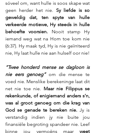
sóveel om, want hulle is soos skape wat 
geen herder het nie. 
Sy liefde is so 
geweldig dat, ten spyte van hulle 
verkeerde motiewe, Hy steeds in hulle 
behoefte voorsien. 
Nooit stamp Hy 
iemand weg wat na Hom toe kom nie 
(6:37). Hy maak tyd, Hy is nie geïrriteerd 
nie, Hy laat hulle nie aan hulself oor nie!
“Twee honderd mense se dagloon is 
nie eers genoeg”
 om die mense te 
voed nie. Menslike berekeninge laat dit 
net nie toe nie. 
Maar nie Filippus se 
rekenkunde, of enigiemand anders s’n, 
was al groot genoeg om die krag van 
God se genade te bereken nie.
 Jy is 
verstandig indien jy nie buite jou 
finansiële begroting spandeer nie. Leef 
binne jou vermoëns maar 
weet 