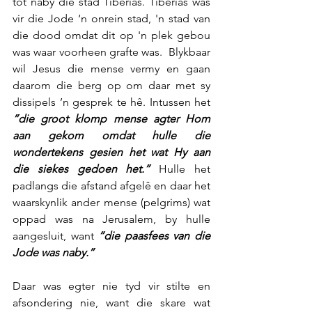
tot naby die stad Tiberias. Tiberias was 
vir die Jode ‘n onrein stad, 'n stad van 
die dood omdat dit op 'n plek gebou 
was waar voorheen grafte was.  Blykbaar 
wil Jesus die mense vermy en gaan 
daarom die berg op om daar met sy 
dissipels ’n gesprek te hê. Intussen het 
”die groot klomp mense agter Hom 
aan gekom omdat hulle die 
wondertekens gesien het wat Hy aan 
die siekes gedoen het.”
 Hulle het 
padlangs die afstand afgelê en daar het 
waarskynlik ander mense (pelgrims) wat 
oppad was na Jerusalem, by hulle 
aangesluit, want 
“die paasfees van die 
Jode was naby.”
Daar was egter nie tyd vir stilte en 
afsondering nie, want die skare wat 