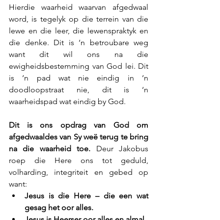
Hierdie waarheid waarvan afgedwaal 
word, is tegelyk op die terrein van die 
lewe en die leer, die lewenspraktyk en 
die denke. Dit is ‘n betroubare weg 
want dit wil ons na die 
ewigheidsbestemming van God lei. Dit 
is ‘n pad wat nie eindig in ‘n 
doodloopstraat nie, dit is ‘n 
waarheidspad wat eindig by God.
Dit is ons opdrag van God om 
afgedwaaldes van Sy weë terug te bring 
na die waarheid toe. 
Deur Jakobus 
roep die Here ons tot geduld, 
volharding, integriteit en gebed op 
want: 
Jesus is die Here – die een wat 
gesag het oor alles.
Jesus is Heerser oor alles en almal.