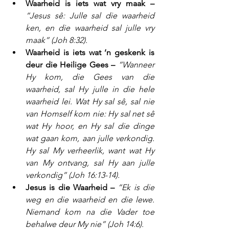
Waarheid is iets wat vry maak –
“Jesus sê: Julle sal die waarheid 
ken, en die waarheid sal julle vry 
maak” (Joh 8:32).
Waarheid is iets wat ‘n geskenk is 
deur die Heilige Gees – 
“Wanneer 
Hy kom, die Gees van die 
waarheid, sal Hy julle in die hele 
waarheid lei. Wat Hy sal sê, sal nie 
van Homself kom nie: Hy sal net sê 
wat Hy hoor, en Hy sal die dinge 
wat gaan kom, aan julle verkondig. 
Hy sal My verheerlik, want wat Hy 
van My ontvang, sal Hy aan julle 
verkondig” (Joh 16:13-14).
Jesus is die Waarheid – 
“Ek is die 
weg en die waarheid en die lewe. 
Niemand kom na die Vader toe 
behalwe deur My nie” (Joh 14:6).