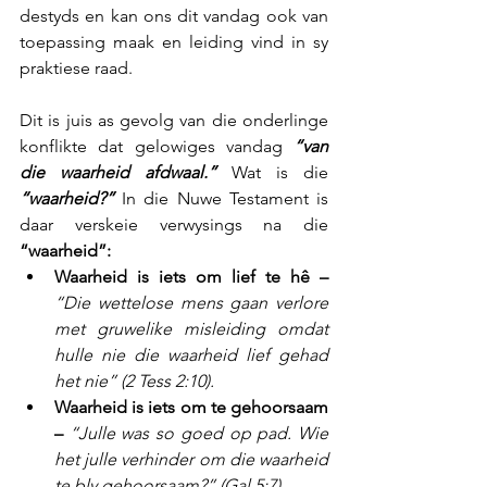
destyds en kan ons dit vandag ook van 
toepassing maak en leiding vind in sy 
praktiese raad.
Dit is juis as gevolg van die onderlinge 
konflikte dat gelowiges vandag 
“van 
die waarheid afdwaal.”
 Wat is die 
“waarheid?”
 In die Nuwe Testament is 
daar verskeie verwysings na die 
“waarheid”:
Waarheid is iets om lief te hê –
“Die wettelose mens gaan verlore 
met gruwelike misleiding omdat 
hulle nie die waarheid lief gehad 
het nie” (2 Tess 2:10).
Waarheid is iets om te gehoorsaam 
–
“Julle was so goed op pad. Wie 
het julle verhinder om die waarheid 
te bly gehoorsaam?” (Gal 5:7).